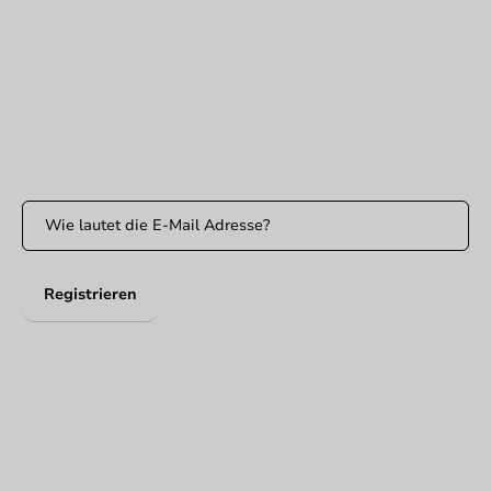
klantenservice@packagingdirect.nl
Antwort innerhalb von 24 Stunden
WhatsApp
Erreichbar von Montag bis Freitag: 9:00 bis 17:00 Uhr
Bleiben Sie informiert
Bleiben Sie über unsere Aktionen und Produktneuigkeiten auf
dem Laufenden!
Registrieren