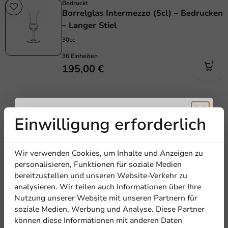
Bedruckt
Borrelglas Intermezzo (5cl) – Bedrucken
– Langer Stiel
30cc
36 Einheiten
195,00 €
Einwilligung erforderlich
Erhalten Sie
Wir verwenden Cookies, um Inhalte und Anzeigen zu
5% Rabatt
personalisieren, Funktionen für soziale Medien
bereitzustellen und unseren Website-Verkehr zu
analysieren. Wir teilen auch Informationen über Ihre
Abonnieren Sie unseren
Nutzung unserer Website mit unseren Partnern für
Newsletter!
soziale Medien, Werbung und Analyse. Diese Partner
können diese Informationen mit anderen Daten