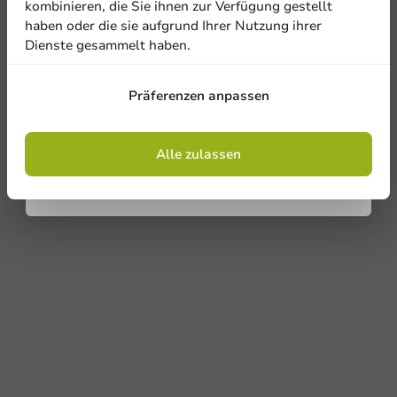
kombinieren, die Sie ihnen zur Verfügung gestellt
haben oder die sie aufgrund Ihrer Nutzung ihrer
Dienste gesammelt haben.
Anmelden
Präferenzen anpassen
Mit der Registrierung erklären Sie sich mit
den
Allgemeinen Geschäftsbedingungen
einverstanden
.
Datenschutzrichtlinie.
Alle zulassen