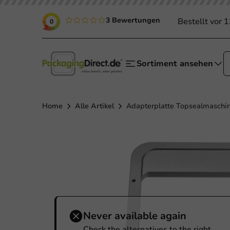
3 Bewertungen
Bestellt vor 
0
Sortiment ansehen
Home
Alle Artikel
Adapterplatte Topsealmaschin
Never available again
Check the alternatives to the right