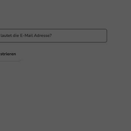
n Sie informiert
 Sie über unsere Aktionen und Produktneuigkeiten auf
ufenden!
strieren