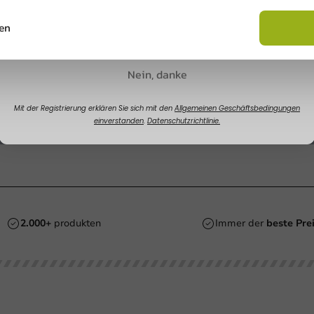
Rabatt sichern
en
Nein, danke
Mit der Registrierung erklären Sie sich mit den
Allgemeinen Geschäftsbedingungen
einverstanden
.
Datenschutzrichtlinie.
2.000+
produkten
Immer der
beste Pre