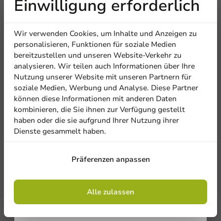
Einwilligung erforderlich
100 Einheiten
Erhalten Sie
13,50 €
Wir verwenden Cookies, um Inhalte und Anzeigen zu
5% Rabatt
personalisieren, Funktionen für soziale Medien
bereitzustellen und unseren Website-Verkehr zu
analysieren. Wir teilen auch Informationen über Ihre
Abonnieren Sie unseren
Nutzung unserer Website mit unseren Partnern für
Newsletter!
soziale Medien, Werbung und Analyse. Diese Partner
können diese Informationen mit anderen Daten
kombinieren, die Sie ihnen zur Verfügung gestellt
haben oder die sie aufgrund Ihrer Nutzung ihrer
Dienste gesammelt haben.
Anmelden
Präferenzen anpassen
Mit der Registrierung erklären Sie sich mit
den
Allgemeinen Geschäftsbedingungen
einverstanden
.
Datenschutzrichtlinie.
Alle zulassen