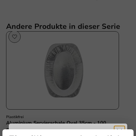
Andere Produkte in dieser Serie
Plastikfrei
Plastikfrei
Aluminium Servierschale Oval 35cm - 100
Stk/Pck