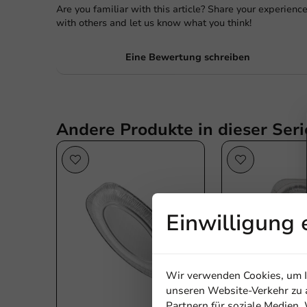
Are you familiar with this article? Share your experienc
with others and let us know what you think!
Eine Bewertung schreiben
Andere Produkte in dieser Seri
Plastikfrei
P
Einwilligung 
Wir verwenden Cookies, um In
unseren Website-Verkehr zu a
Partnern für soziale Medien