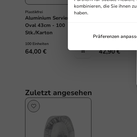
kombinieren, die Sie ihnen z
Plastikfrei
Plastikfrei
haben.
Aluminium Servierschale
Aluminium Serv
Oval 43cm - 100
Oval 55cm - 50 
Stk./Karton
Präferenzen anpass
100 Einheiten
50 Einheiten
64,00 €
42,90 €
Zuletzt angesehen
Plastikfrei