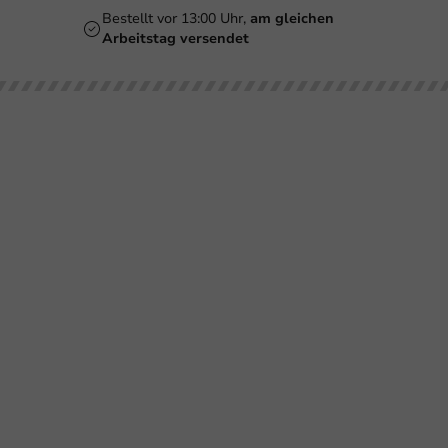
Bestellt vor 13:00 Uhr,
am gleichen
Arbeitstag versendet
Unsere
Bedrucken
Kundenservice
Brauc
Kategorien
Biergläser
Retournieren
Smoothiegläser
Bezahlen
Bedruckungen
Weingläser
Versand
Becher
Kaffeebecher
Häufig gestellte
Gläser &
Fragen
Flaschen
Doppelwandige
Becher
Über
Schalen &
PackagingDirect
Behälter
Milkshakebecher
Impressum
Geschirr &
Tassen &
Dekoration
Flaschen
Folie &
Schalen
Verpackung
Poké-Bowl
Kartons &
Servietten &