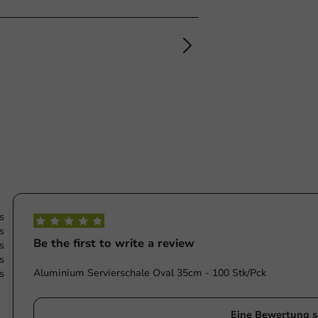
s
s
Be the first to write a review
s
s
Aluminium Servierschale Oval 35cm - 100 Stk/Pck
s
Eine Bewertung s