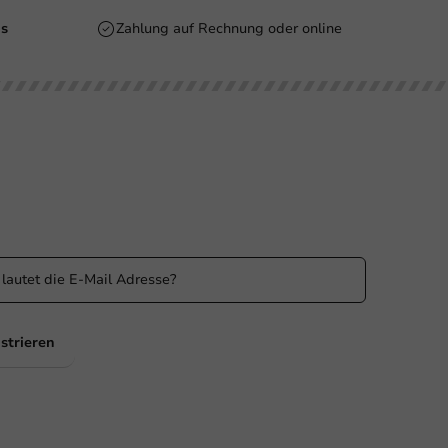
is
Zahlung auf Rechnung oder online
n Sie informiert
 Sie über unsere Aktionen und Produktneuigkeiten auf
ufenden!
strieren