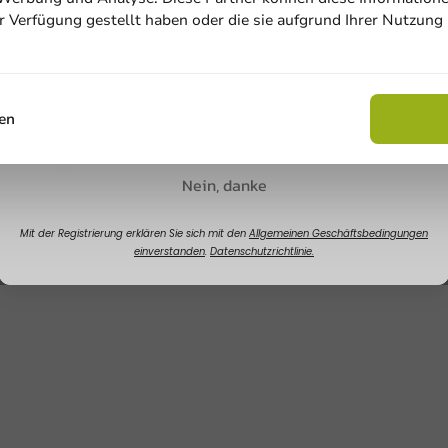
ur Verfügung gestellt haben oder die sie aufgrund Ihrer Nutzung
Email
ierschale
Stk./Pck.
Rabatt sichern
en
Nein, danke
Mit der Registrierung erklären Sie sich mit den
Allgemeinen Geschäftsbedingungen
einverstanden
.
Datenschutzrichtlinie.