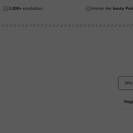
2.000+
produkten
Immer der
beste Pre
ht Ihr Hilfe?
Bleibe
+31 (0) 55 767 6100
Bleiben
dem La
Erreichbar von Montag bis Freitag: 9:00-17:00 Uhr
klantenservice@packagingdirect.nl
Antwort innerhalb von 24 Stunden
WhatsApp
Erreichbar von Montag bis Freitag: 9:00 bis 17:00 Uhr
Regi