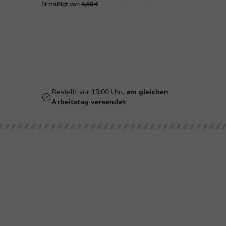
Ermäßigt von
5,50 €
Bestellt vor 13:00 Uhr,
am gleichen
Arbeitstag versendet
Unsere
Bedrucken
Kundenservice
Brauc
Kategorien
Biergläser
Retournieren
Smoothiegläser
Bezahlen
Bedruckungen
Weingläser
Versand
Becher
Kaffeebecher
Häufig gestellte
Gläser &