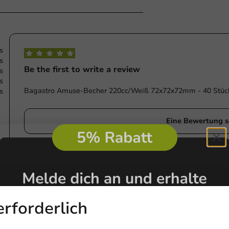
s
s
Be the first to write a review
s
s
Bagastro Amuse-Becher 220cc/Weiß 72x72x72mm - 40 Stüc
s
Eine Bewertung s
e
erforderlich