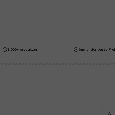
2.000+
produkten
Immer der
beste Pre
ht Ihr Hilfe?
Bleibe
+31 (0) 55 767 6100
Bleiben
dem La
Erreichbar von Montag bis Freitag: 9:00-17:00 Uhr
klantenservice@packagingdirect.nl
Antwort innerhalb von 24 Stunden
WhatsApp