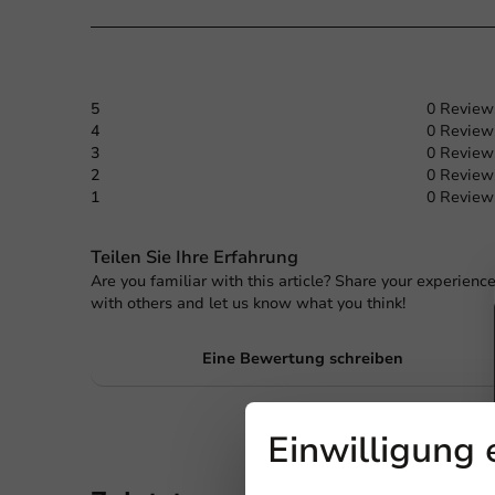
5
0 Review
4
0 Review
3
0 Review
2
0 Review
1
0 Review
Teilen Sie Ihre Erfahrung
Are you familiar with this article? Share your experienc
with others and let us know what you think!
Eine Bewertung schreiben
Einwilligung 