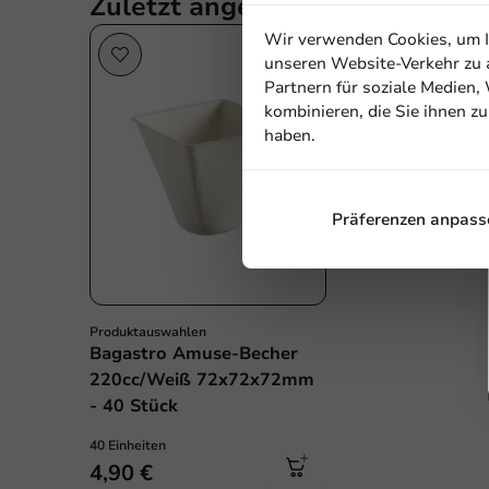
Zuletzt angesehen
Wir verwenden Cookies, um In
Sale!
unseren Website-Verkehr zu a
Partnern für soziale Medien
kombinieren, die Sie ihnen z
haben.
Präferenzen anpass
Produktauswahlen
Bagastro Amuse-Becher
220cc/Weiß 72x72x72mm
- 40 Stück
40 Einheiten
4,90 €