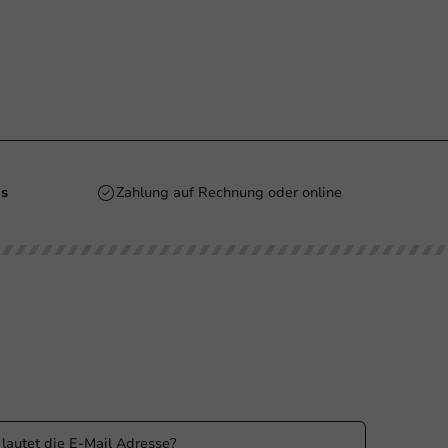
is
Zahlung auf Rechnung oder online
n Sie informiert
 Sie über unsere Aktionen und Produktneuigkeiten auf
ufenden!