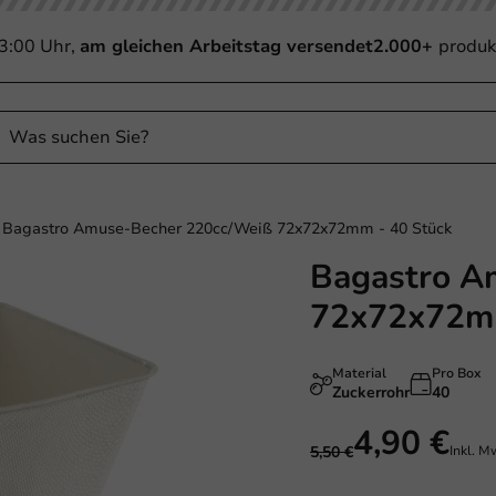
13:00 Uhr,
am gleichen Arbeitstag versendet
2.000+
produk
Bagastro Amuse-Becher 220cc/Weiß 72x72x72mm - 40 Stück
Bagastro A
Sale!
72x72x72mm
Material
Pro Box
Zuckerrohr
40
4,90 €
5,50 €
Inkl. M