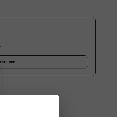
k
chreiben