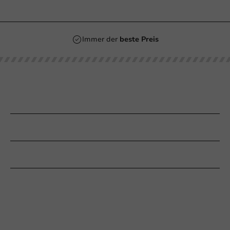
Immer der
beste Preis
Unsere Kategorien
Bedrucken
Kundenservice
Braucht Ihr Hilfe?
+31 (0) 55 767 6100