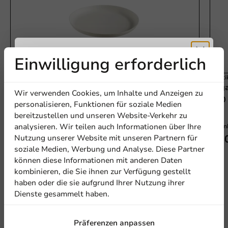
Einwilligung erforderlich
Erhalten Sie
Plasti
Plastikfrei
Baga
Wir verwenden Cookies, um Inhalte und Anzeigen zu
Bagastro Zuckerrohr-Teller Rund Weiß/120mm
- 40
5% Rabatt
personalisieren, Funktionen für soziale Medien
- 40 Stück
bereitzustellen und unseren Website-Verkehr zu
analysieren. Wir teilen auch Informationen über Ihre
40 Einheiten
40 Ein
Abonnieren Sie unseren
3,90 €
7,5
Nutzung unserer Website mit unseren Partnern für
Newsletter!
soziale Medien, Werbung und Analyse. Diese Partner
Ermäßigt von
5,90 €
können diese Informationen mit anderen Daten
kombinieren, die Sie ihnen zur Verfügung gestellt
haben oder die sie aufgrund Ihrer Nutzung ihrer
Dienste gesammelt haben.
Anmelden
Präferenzen anpassen