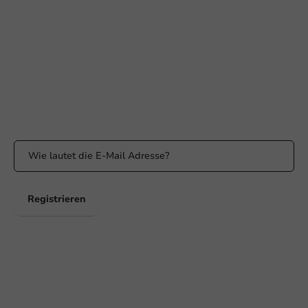
Erreichbar von Montag bis Freitag: 9:00-17:00 Uhr
klantenservice@packagingdirect.nl
Antwort innerhalb von 24 Stunden
WhatsApp
Erreichbar von Montag bis Freitag: 9:00 bis 17:00 Uhr
Bleiben Sie informiert
Bleiben Sie über unsere Aktionen und Produktneuigkeiten auf
dem Laufenden!
Registrieren