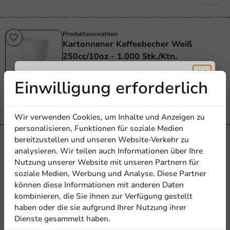
Produktauswahlen
Kartonnener Kaffeebecher Weiß
250cc/10oz - 1.000 Stk./Ktn.
250_cc_10_oz
Einwilligung erforderlich
1000 Einheiten
Erhalten Sie
28,60 €
Wir verwenden Cookies, um Inhalte und Anzeigen zu
5% Rabatt
personalisieren, Funktionen für soziale Medien
bereitzustellen und unseren Website-Verkehr zu
Produktauswahlen
analysieren. Wir teilen auch Informationen über Ihre
Trinkbecher aus Karton 'To Go' Weiß
Abonnieren Sie unseren
Nutzung unserer Website mit unseren Partnern für
300ml/12oz - 1.000 Stk/Karton
Newsletter!
soziale Medien, Werbung und Analyse. Diese Partner
300cc / 12oz
können diese Informationen mit anderen Daten
1000 Einheiten
kombinieren, die Sie ihnen zur Verfügung gestellt
23,75 €
haben oder die sie aufgrund Ihrer Nutzung ihrer
Dienste gesammelt haben.
Anmelden