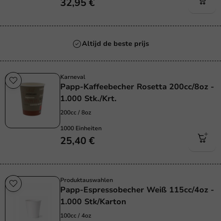
32,95 €
Altijd de beste prijs
Karneval
Papp-Kaffeebecher Rosetta 200cc/8oz -
1.000 Stk./Krt.
200cc / 8oz
1000 Einheiten
25,40 €
Produktauswahlen
Papp-Espressobecher Weiß 115cc/4oz -
1.000 Stk/Karton
100cc / 4oz