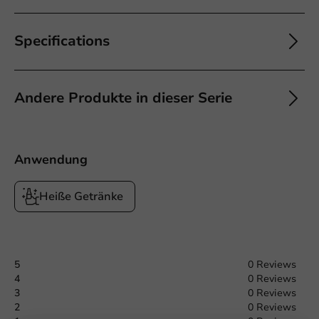
Specifications
Andere Produkte in dieser Serie
Anwendung
Heiße Getränke
5
0 Reviews
4
0 Reviews
3
0 Reviews
Offerte aanvragen
2
0 Reviews