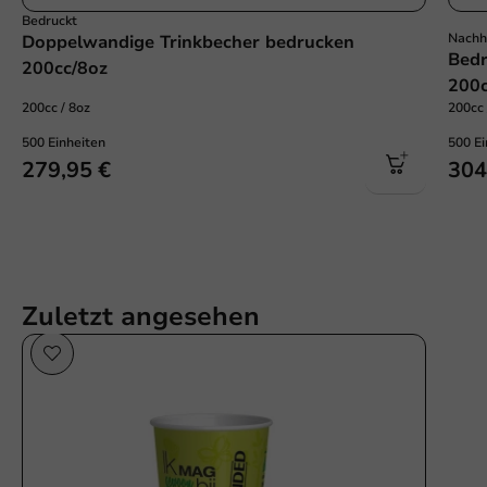
Bedruckt
Nachh
Doppelwandige Trinkbecher bedrucken
Bedr
200cc/8oz
200c
200cc / 8oz
200cc 
500 Einheiten
500 Ei
279,95 €
304
Zuletzt angesehen
Nachhaltig