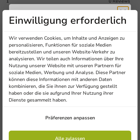
1
0 Reviews
Titel
First name
Last name
Einwilligung erforderlich
Teilen Sie Ihre Erfahrung
Are you familiar with this article? Share your experience with
Erhalten Sie
others and let us know what you think!
Wir verwenden Cookies, um Inhalte und Anzeigen zu
Firma
5% Rabatt
personalisieren, Funktionen für soziale Medien
Eine Bewertung schreiben
bereitzustellen und unseren Website-Verkehr zu
analysieren. Wir teilen auch Informationen über Ihre
Abonnieren Sie unseren
Nutzung unserer Website mit unseren Partnern für
Standort
Newsletter!
soziale Medien, Werbung und Analyse. Diese Partner
können diese Informationen mit anderen Daten
kombinieren, die Sie ihnen zur Verfügung gestellt
Land
haben oder die sie aufgrund Ihrer Nutzung ihrer
Dienste gesammelt haben.
Anmelden
Präferenzen anpassen
Phone number
E-Mail
Be the first to write a review
Mit der Registrierung erklären Sie sich mit
den
Allgemeinen Geschäftsbedingungen
einverstanden
.
Datenschutzrichtlinie.
Bedruckbarer Doppelwandiger Becher reCUP™ 200cc/8oz
Alle zulassen