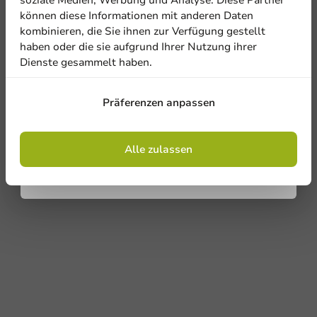
können diese Informationen mit anderen Daten
kombinieren, die Sie ihnen zur Verfügung gestellt
haben oder die sie aufgrund Ihrer Nutzung ihrer
Dienste gesammelt haben.
Anmelden
Präferenzen anpassen
Mit der Registrierung erklären Sie sich mit
den
Allgemeinen Geschäftsbedingungen
einverstanden
.
Datenschutzrichtlinie.
Alle zulassen