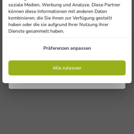
Newsletter!
soziale Medien, Werbung und Analyse. Diese Partner
können diese Informationen mit anderen Daten
kombinieren, die Sie ihnen zur Verfügung gestellt
haben oder die sie aufgrund Ihrer Nutzung ihrer
Dienste gesammelt haben.
Anmelden
Präferenzen anpassen
Mit der Registrierung erklären Sie sich mit
den
Allgemeinen Geschäftsbedingungen
einverstanden
.
Datenschutzrichtlinie.
Alle zulassen