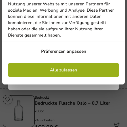
Abonnieren Sie unseren
Nutzung unserer Website mit unseren Partnern für
750cc
Newsletter!
soziale Medien, Werbung und Analyse. Diese Partner
36 Einheiten
können diese Informationen mit anderen Daten
485,00 €
kombinieren, die Sie ihnen zur Verfügung gestellt
haben oder die sie aufgrund Ihrer Nutzung ihrer
Dienste gesammelt haben.
Anmelden
Bedruckt
Bedruckte Oslo Flasche – 1 Liter
Präferenzen anpassen
1000cc
Mit der Registrierung erklären Sie sich mit
den
Allgemeinen Geschäftsbedingungen
24 Einheiten
einverstanden
.
Datenschutzrichtlinie.
Alle zulassen
199,00 €
Bedruckt
Bedruckte Flasche Oslo – 0,7 Liter
700cc
24 Einheiten