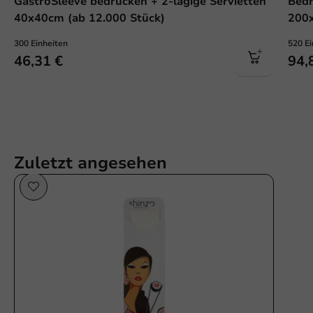
GastroSleeve bedrucken + 2-lagige Servietten
Bedr
40x40cm (ab 12.000 Stück)
200x
300 Einheiten
520 Ei
46,31 €
94,
Zuletzt angesehen
Plastikfrei