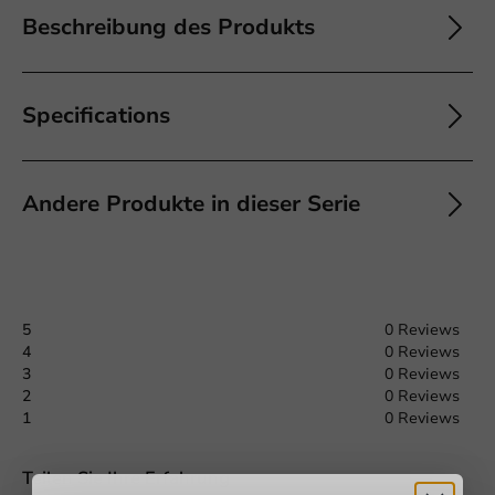
Beschreibung des Produkts
Specifications
Andere Produkte in dieser Serie
5
0 Reviews
4
0 Reviews
3
0 Reviews
2
0 Reviews
1
0 Reviews
Offerte aanvragen
Teilen Sie Ihre Erfahrung