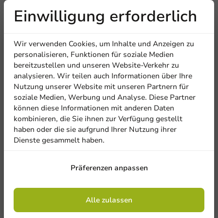
Titel
First name
Last name
Are you familiar with this article? Share your experience with
Einwilligung erforderlich
others and let us know what you think!
Erhalten Sie
Eine Bewertung schreiben
Wir verwenden Cookies, um Inhalte und Anzeigen zu
Firma
5% Rabatt
personalisieren, Funktionen für soziale Medien
bereitzustellen und unseren Website-Verkehr zu
analysieren. Wir teilen auch Informationen über Ihre
Abonnieren Sie unseren
Nutzung unserer Website mit unseren Partnern für
Standort
Newsletter!
soziale Medien, Werbung und Analyse. Diese Partner
können diese Informationen mit anderen Daten
kombinieren, die Sie ihnen zur Verfügung gestellt
Land
haben oder die sie aufgrund Ihrer Nutzung ihrer
Dienste gesammelt haben.
Anmelden
Be the first to write a review
Präferenzen anpassen
Phone number
E-Mail
Bedrucktes Bestecktaschen 'Naptidi' 235x80mm + Serviette
Mit der Registrierung erklären Sie sich mit
(ab 12.480 Stück)
den
Allgemeinen Geschäftsbedingungen
einverstanden
.
Datenschutzrichtlinie.
Alle zulassen
No products selected.
Eine Bewertung schreiben