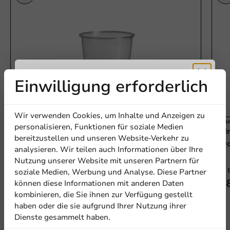
Einwilligung erforderlich
Erhalten Sie
Wir verwenden Cookies, um Inhalte und Anzeigen zu
Bedru
Kunststoff-Weinglas (rPET) Pulsar Soul - 200
5% Rabatt
personalisieren, Funktionen für soziale Medien
Bedr
ccm (250 ccm max) - 1.250 Stk./Karton
bereitzustellen und unseren Website-Verkehr zu
200c
analysieren. Wir teilen auch Informationen über Ihre
200cc (250cc topfill)
Abonnieren Sie unseren
Nutzung unserer Website mit unseren Partnern für
Newsletter!
1250 Einheiten
1250 
soziale Medien, Werbung und Analyse. Diese Partner
41,10 €
1.4
können diese Informationen mit anderen Daten
kombinieren, die Sie ihnen zur Verfügung gestellt
haben oder die sie aufgrund Ihrer Nutzung ihrer
Dienste gesammelt haben.
Anmelden