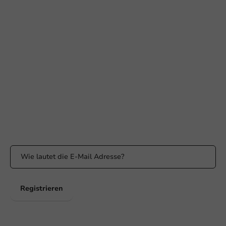
Braucht Ihr Hilfe?
+31 (0) 55 767 6100
Erreichbar von Montag bis Freitag: 9:00-17:00 Uhr
klantenservice@packagingdirect.nl
Antwort innerhalb von 24 Stunden
WhatsApp
Erreichbar von Montag bis Freitag: 9:00 bis 17:00 Uhr
Bleiben Sie informiert
Bleiben Sie über unsere Aktionen und Produktneuigkeiten auf
dem Laufenden!
Registrieren