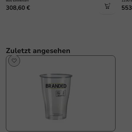
800 Einheiten
1250 
308,60 €
553
Zuletzt angesehen