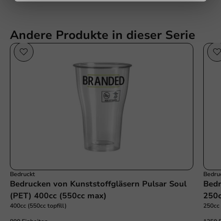
Senden
Andere Produkte in dieser Serie
Bedruckt
Bedru
Bedrucken von Kunststoffgläsern Pulsar Soul
Bedr
(PET) 400cc (550cc max)
250c
400cc (550cc topfill)
250cc 