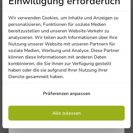
Einwilligung erforderlich
Erhalten Sie
Eine Bewertung schreiben
Wir verwenden Cookies, um Inhalte und Anzeigen zu
Firma
5% Rabatt
personalisieren, Funktionen für soziale Medien
bereitzustellen und unseren Website-Verkehr zu
analysieren. Wir teilen auch Informationen über Ihre
Abonnieren Sie unseren
Nutzung unserer Website mit unseren Partnern für
Standort
Newsletter!
soziale Medien, Werbung und Analyse. Diese Partner
können diese Informationen mit anderen Daten
kombinieren, die Sie ihnen zur Verfügung gestellt
Land
haben oder die sie aufgrund Ihrer Nutzung ihrer
Dienste gesammelt haben.
Anmelden
Be the first to write a review
Präferenzen anpassen
Phone number
E-Mail
Bedrucktes Plastikglas Pulsar Soul (PET) 250cc (300cc max)
Mit der Registrierung erklären Sie sich mit
den
Allgemeinen Geschäftsbedingungen
einverstanden
.
Datenschutzrichtlinie.
Alle zulassen
Eine Bewertung schreiben
No products selected.