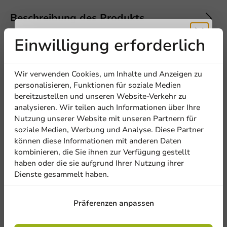
Offerte aanvragen
Beschreibung des Produkts
Titel
First name
Last name
Einwilligung erforderlich
Erhalten Sie
Specifications
Wir verwenden Cookies, um Inhalte und Anzeigen zu
Firma
5% Rabatt
personalisieren, Funktionen für soziale Medien
bereitzustellen und unseren Website-Verkehr zu
Andere Produkte in dieser Serie
analysieren. Wir teilen auch Informationen über Ihre
Abonnieren Sie unseren
Nutzung unserer Website mit unseren Partnern für
Standort
Newsletter!
soziale Medien, Werbung und Analyse. Diese Partner
können diese Informationen mit anderen Daten
Anwendung
kombinieren, die Sie ihnen zur Verfügung gestellt
Land
haben oder die sie aufgrund Ihrer Nutzung ihrer
Bier
Erfrischungsgetränke
Dienste gesammelt haben.
Anmelden
Präferenzen anpassen
Phone number
E-Mail
Mit der Registrierung erklären Sie sich mit
5
0 Reviews
den
Allgemeinen Geschäftsbedingungen