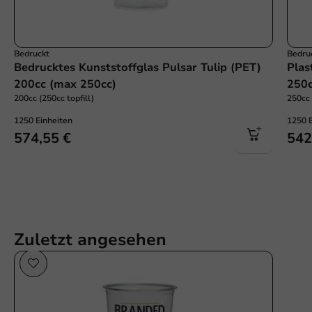
Bedruckt
Bedru
Bedrucktes Kunststoffglas Pulsar Tulip (PET)
Plas
200cc (max 250cc)
250c
200cc (250cc topfill)
250cc 
1250 Einheiten
1250 
574,55 €
542
Zuletzt angesehen