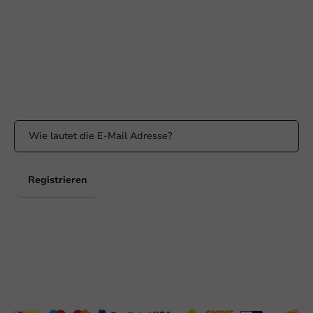
Antwort innerhalb von 24 Stunden
WhatsApp
Erreichbar von Montag bis Freitag: 9:00 bis 17:00 Uhr
Bleiben Sie informiert
Bleiben Sie über unsere Aktionen und Produktneuigkeiten auf
dem Laufenden!
Registrieren