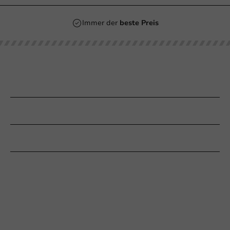
Immer der
beste Preis
Unsere Kategorien
Bedrucken
Kundenservice
Braucht Ihr Hilfe?
+31 (0) 55 767 6100
Erreichbar von Montag bis Freitag: 9:00-17:00 Uhr
klantenservice@packagingdirect.nl