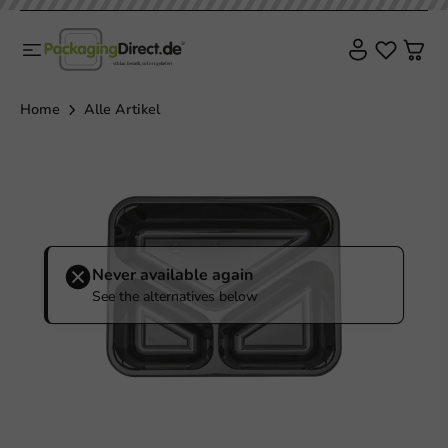
Home
Alle Artikel
Never available again
See the alternatives below