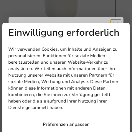
Einwilligung erforderlich
Folie & Verpackung
Erhalten Sie
Mylar 25 OLAF ablösbare Folie 190mm 500m
Wir verwenden Cookies, um Inhalte und Anzeigen zu
1 Einheit
5% Rabatt
personalisieren, Funktionen für soziale Medien
72,85 €
bereitzustellen und unseren Website-Verkehr zu
analysieren. Wir teilen auch Informationen über Ihre
Abonnieren Sie unseren
Nutzung unserer Website mit unseren Partnern für
Newsletter!
soziale Medien, Werbung und Analyse. Diese Partner
können diese Informationen mit anderen Daten
kombinieren, die Sie ihnen zur Verfügung gestellt
haben oder die sie aufgrund Ihrer Nutzung ihrer
Dienste gesammelt haben.
Anmelden
Präferenzen anpassen