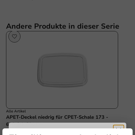
Andere Produkte in dieser Serie
Alle Artikel
APET-Deckel niedrig für CPET-Schale 173 -
600 Stk./Karton