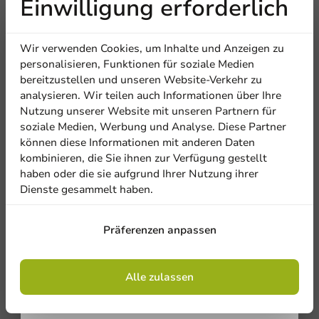
Einwilligung erforderlich
500 Einheiten
67,50 €
Erhalten Sie
Wir verwenden Cookies, um Inhalte und Anzeigen zu
5% Rabatt
personalisieren, Funktionen für soziale Medien
bereitzustellen und unseren Website-Verkehr zu
analysieren. Wir teilen auch Informationen über Ihre
Abonnieren Sie unseren
Nutzung unserer Website mit unseren Partnern für
Newsletter!
soziale Medien, Werbung und Analyse. Diese Partner
können diese Informationen mit anderen Daten
kombinieren, die Sie ihnen zur Verfügung gestellt
haben oder die sie aufgrund Ihrer Nutzung ihrer
Dienste gesammelt haben.
Anmelden
Präferenzen anpassen
Mit der Registrierung erklären Sie sich mit
den
Allgemeinen Geschäftsbedingungen
einverstanden
.
Datenschutzrichtlinie.
Alle zulassen