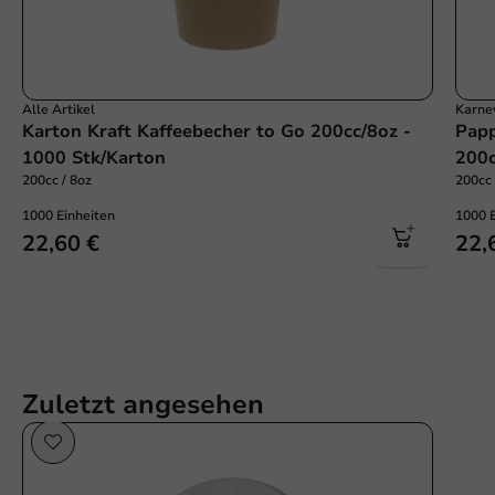
Alle Artikel
Karne
Karton Kraft Kaffeebecher to Go 200cc/8oz -
Papp
1000 Stk/Karton
200c
200cc / 8oz
200cc 
1000 Einheiten
1000 
22,60 €
22,
Zuletzt angesehen