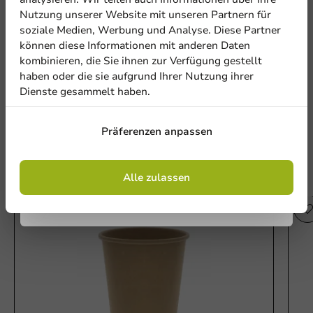
Abonnieren Sie unseren
Nutzung unserer Website mit unseren Partnern für
Be the first to write a review
Newsletter!
soziale Medien, Werbung und Analyse. Diese Partner
können diese Informationen mit anderen Daten
Deckel Weiß (PS) für Becher 80mm/8oz - 1000 Stk./Karton
kombinieren, die Sie ihnen zur Verfügung gestellt
haben oder die sie aufgrund Ihrer Nutzung ihrer
Dienste gesammelt haben.
Eine Bewertung schreiben
Anmelden
Präferenzen anpassen
Mit der Registrierung erklären Sie sich mit
den
Allgemeinen Geschäftsbedingungen
einverstanden
.
Datenschutzrichtlinie.
Alle zulassen
Andere Produkte in dieser Serie