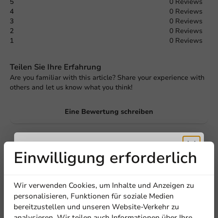
5
0 Reviews
4
0 Reviews
3
0 Reviews
2
0 Reviews
1
0 Reviews
Teilen Sie Ihre Erfahrung
Are you familiar with this article? Share your experience with
others and let us know what you think!
Eine Bewertung schreiben
Einwilligung erforderlich
Erhalten Sie
Wir verwenden Cookies, um Inhalte und Anzeigen zu
5% Rabatt
personalisieren, Funktionen für soziale Medien
bereitzustellen und unseren Website-Verkehr zu
analysieren. Wir teilen auch Informationen über Ihre