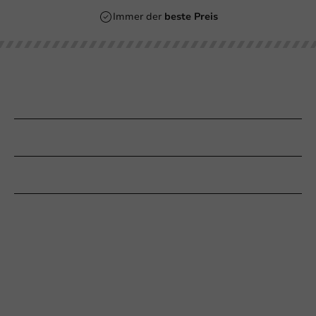
Immer der
beste Preis
Unsere Kategorien
Bedrucken
Kundenservice
Braucht Ihr Hilfe?
+31 (0) 55 767 6100
Erreichbar von Montag bis Freitag: 9:00-17:00 Uhr
klantenservice@packagingdirect.nl
Antwort innerhalb von 24 Stunden