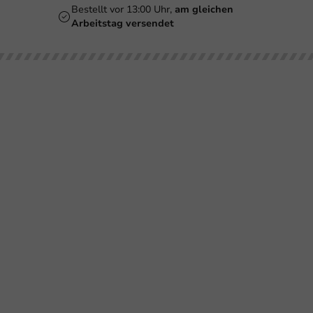
Bestellt vor 13:00 Uhr,
am gleichen
Arbeitstag versendet
Unsere
Bedrucken
Kundenservice
Brauc
Kategorien
Biergläser
Retournieren
Smoothiegläser
Bezahlen
Bedruckungen
Weingläser
Versand
Becher
Kaffeebecher
Häufig gestellte
Gläser &
Fragen
Flaschen
Doppelwandige
Becher
Über
Schalen &
PackagingDirect
Behälter
Milkshakebecher
Impressum
Geschirr &
Tassen &
Dekoration
Flaschen
Folie &
Schalen
Verpackung
Poké-Bowl
Kartons &
Servietten &