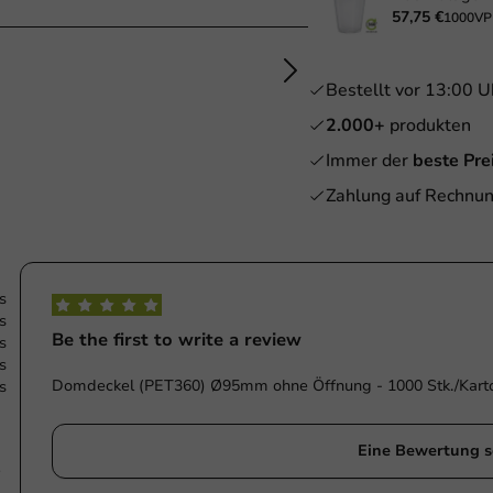
57,75 €
1000VP
Bestellt vor 13:00 U
2.000+
produkten
Immer der
beste Pre
Zahlung auf Rechnun
s
s
Be the first to write a review
s
s
Domdeckel (PET360) Ø95mm ohne Öffnung - 1000 Stk./Kart
s
Eine Bewertung s
e