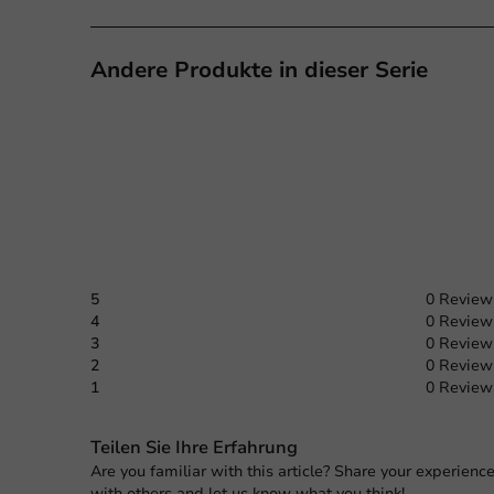
Andere Produkte in dieser Serie
5
0 Review
4
0 Review
3
0 Review
2
0 Review
1
0 Review
Teilen Sie Ihre Erfahrung
Are you familiar with this article? Share your experienc
with others and let us know what you think!