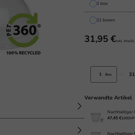
1 box
21 boxen
31,95 €
Inkl. MwSt
31
Box
Verwandte Artikel
47,45 €
1000VP