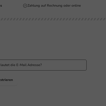
is
Zahlung auf Rechnung oder online
n Sie informiert
 Sie über unsere Aktionen und Produktneuigkeiten auf
ufenden!
strieren