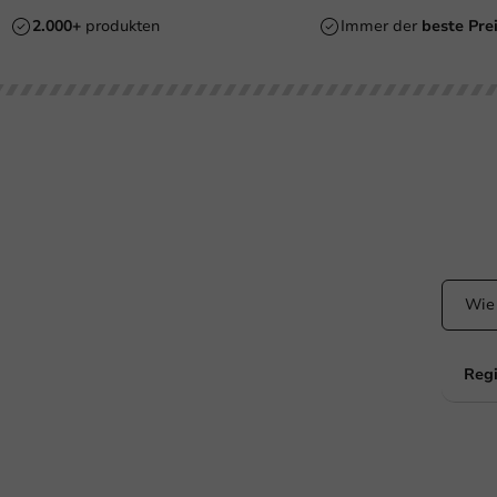
2.000+
produkten
Immer der
beste Pre
ht Ihr Hilfe?
Bleibe
+31 (0) 55 767 6100
Bleiben
dem La
Erreichbar von Montag bis Freitag: 9:00-17:00 Uhr
klantenservice@packagingdirect.nl
Antwort innerhalb von 24 Stunden
WhatsApp
Erreichbar von Montag bis Freitag: 9:00 bis 17:00 Uhr
Regi