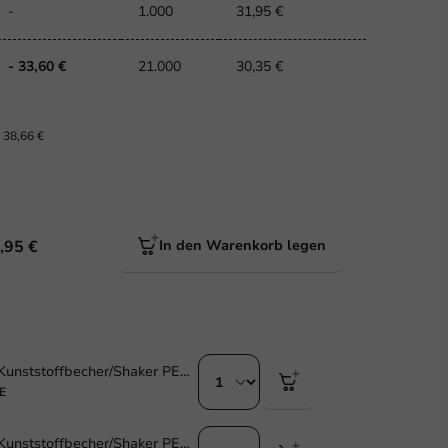
-
1.000
31,95 €
- 33,60 €
21.000
30,35 €
.
38,66 €
,95 €
In den Warenkorb legen
Nachhaltiger Kunststoffbecher/Shaker PET360® 270cc /9oz - 1.000 Stk/Karton
E
Nachhaltiger Kunststoffbecher/Shaker PET360® 440cc /14oz - 1.000 St./Karton