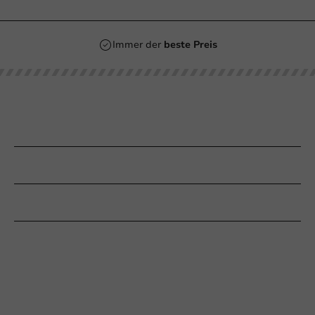
Immer der
beste Preis
Unsere Kategorien
Bedrucken
Kundenservice
Braucht Ihr Hilfe?
+31 (0) 55 767 6100
Erreichbar von Montag bis Freitag: 9:00-17:00 Uhr