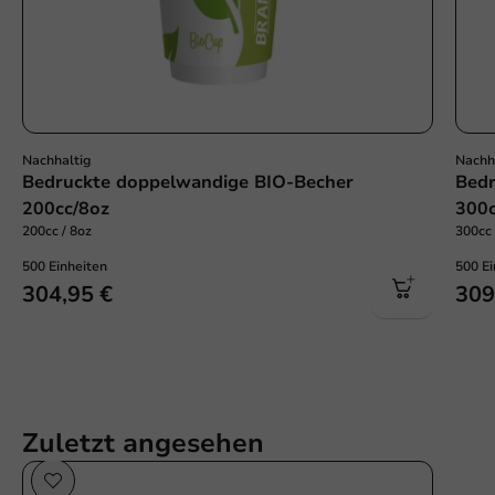
Nachhaltig
Nachh
Bedruckte doppelwandige BIO-Becher
Bedr
200cc/8oz
300c
200cc / 8oz
300cc 
500 Einheiten
500 Ei
304,95 €
309
Zuletzt angesehen
Nachhaltig