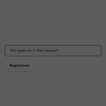
klantenservice@packagingdirect.nl
Antwort innerhalb von 24 Stunden
WhatsApp
Erreichbar von Montag bis Freitag: 9:00 bis 17:00 Uhr
Bleiben Sie informiert
Bleiben Sie über unsere Aktionen und Produktneuigkeiten auf
dem Laufenden!
Registrieren