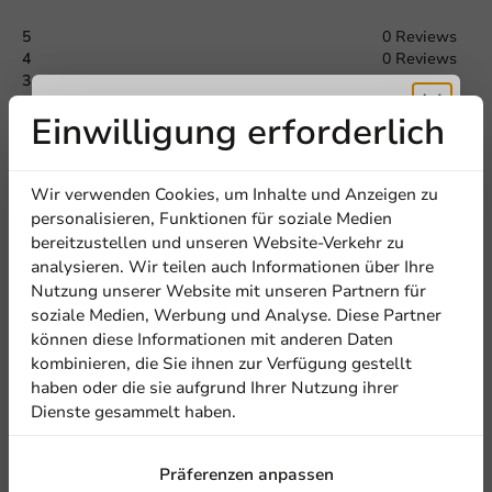
5
0 Reviews
Offerte aanvragen
4
0 Reviews
3
0 Reviews
Titel
First name
Last name
2
0 Reviews
Einwilligung erforderlich
1
0 Reviews
Erhalten Sie
Teilen Sie Ihre Erfahrung
Wir verwenden Cookies, um Inhalte und Anzeigen zu
Firma
Are you familiar with this article? Share your experience with
5% Rabatt
personalisieren, Funktionen für soziale Medien
others and let us know what you think!
bereitzustellen und unseren Website-Verkehr zu
analysieren. Wir teilen auch Informationen über Ihre
Abonnieren Sie unseren
Eine Bewertung schreiben
Nutzung unserer Website mit unseren Partnern für
Standort
Newsletter!
soziale Medien, Werbung und Analyse. Diese Partner
können diese Informationen mit anderen Daten
kombinieren, die Sie ihnen zur Verfügung gestellt
Land
haben oder die sie aufgrund Ihrer Nutzung ihrer
Dienste gesammelt haben.
Anmelden
Präferenzen anpassen
Phone number
E-Mail