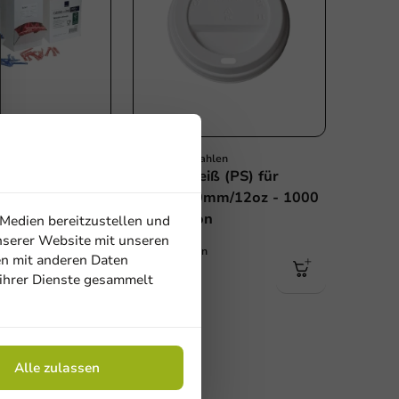
len
Produktauswahlen
ticks, 500
Deckel Weiß (PS) für
cks + 1.000
Becher 90mm/12oz - 1000
äbchen
Stk./Karton
 Medien bereitzustellen und
nserer Website mit unseren
1000 Einheiten
en mit anderen Daten
28,75 €
 ihrer Dienste gesammelt
Alle zulassen