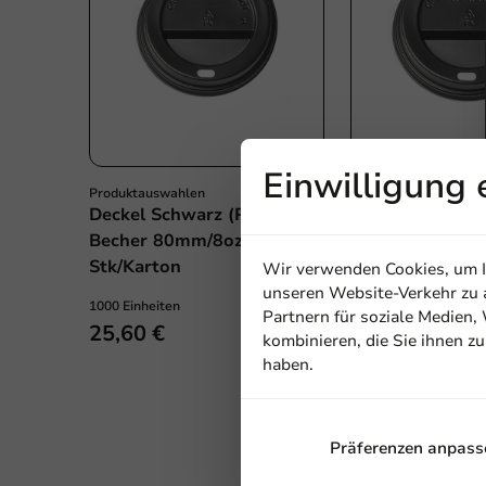
Einwilligung 
Produktauswahlen
Produktauswahlen
Deckel Schwarz (PS) für
Deckel Schwarz 
Becher 80mm/8oz - 1.000
Becher 90mm/12
Stk/Karton
Stk/Karton
Wir verwenden Cookies, um In
unseren Website-Verkehr zu a
1000 Einheiten
1000 Einheiten
Partnern für soziale Medien
25,60 €
30,75 €
kombinieren, die Sie ihnen z
haben.
Präferenzen anpass