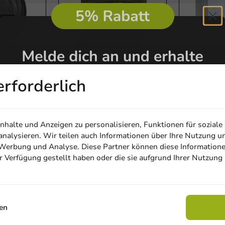
erforderlich
Produktauswahlen
Produktauswah
(PS) für
Zuckersticks 4 Gramm
500 Zuckers
oz - 1.000
Vorteilspackung - 1000
Creamersti
Stk./Karton
Holzrührst
halte und Anzeigen zu personalisieren, Funktionen für soziale
nalysieren. Wir teilen auch Informationen über Ihre Nutzung u
1000 Einheiten
1 Einheit
, Werbung und Analyse. Diese Partner können diese Information
17,25 €
22,95 €
ur Verfügung gestellt haben oder die sie aufgrund Ihrer Nutzung
Email
Rabatt sichern
en