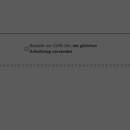
Bestellt vor 13:00 Uhr,
am gleichen
Arbeitstag versendet
Unsere
Bedrucken
Kundenservice
Brauc
Kategorien
Biergläser
Retournieren
Smoothiegläser
Bezahlen
Bedruckungen
Weingläser
Versand
Becher
Kaffeebecher
Häufig gestellte
Gläser &
Fragen
Flaschen
Doppelwandige
Becher
Über