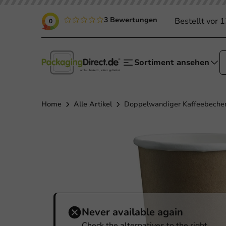
3 Bewertungen
Bestellt vor 
0
Sortiment ansehen
Home
Alle Artikel
Doppelwandiger Kaffeebecher 
Never available again
Check the alternatives to the right