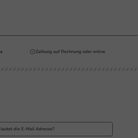
is
Zahlung auf Rechnung oder online
n Sie informiert
 Sie über unsere Aktionen und Produktneuigkeiten auf
ufenden!