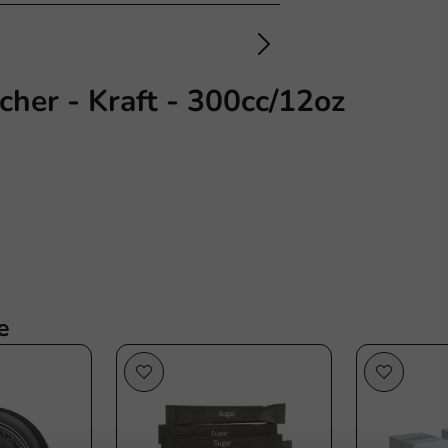
her - Kraft - 300cc/12oz
e