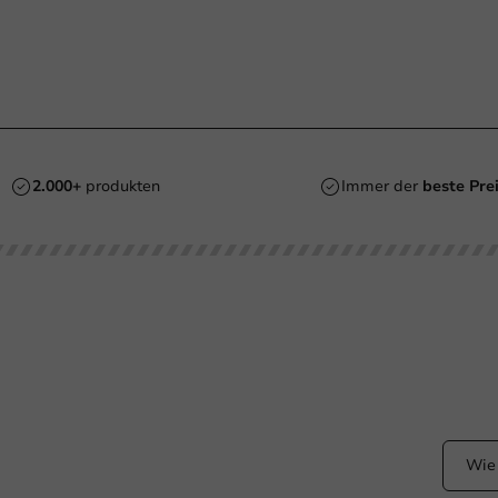
2.000+
produkten
Immer der
beste Pre
ht Ihr Hilfe?
Bleibe
+31 (0) 55 767 6100
Bleiben
dem La
Erreichbar von Montag bis Freitag: 9:00-17:00 Uhr
klantenservice@packagingdirect.nl
Antwort innerhalb von 24 Stunden
WhatsApp
Erreichbar von Montag bis Freitag: 9:00 bis 17:00 Uhr