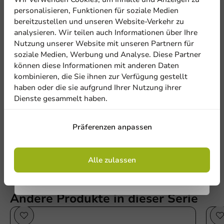
5% Rabatt
personalisieren, Funktionen für soziale Medien
bereitzustellen und unseren Website-Verkehr zu
analysieren. Wir teilen auch Informationen über Ihre
Abonnieren Sie unseren
Nutzung unserer Website mit unseren Partnern für
Newsletter!
soziale Medien, Werbung und Analyse. Diese Partner
können diese Informationen mit anderen Daten
kombinieren, die Sie ihnen zur Verfügung gestellt
Be the first to write a review
haben oder die sie aufgrund Ihrer Nutzung ihrer
Dienste gesammelt haben.
Flacher Deckel (PET) + Lasche 93mm - 1.000 Stk/Ktn.
Anmelden
Präferenzen anpassen
Eine Bewertung schreiben
Mit der Registrierung erklären Sie sich mit
den
Allgemeinen Geschäftsbedingungen
einverstanden
.
Datenschutzrichtlinie.
Alle zulassen
Andere Produkte in dieser Serie