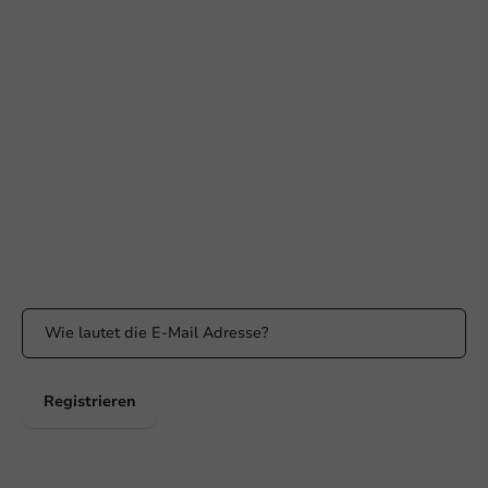
Braucht Ihr Hilfe?
+31 (0) 55 767 6100
Erreichbar von Montag bis Freitag: 9:00-17:00 Uhr
klantenservice@packagingdirect.nl
Antwort innerhalb von 24 Stunden
WhatsApp
Erreichbar von Montag bis Freitag: 9:00 bis 17:00 Uhr
Bleiben Sie informiert
Bleiben Sie über unsere Aktionen und Produktneuigkeiten auf
dem Laufenden!
Registrieren