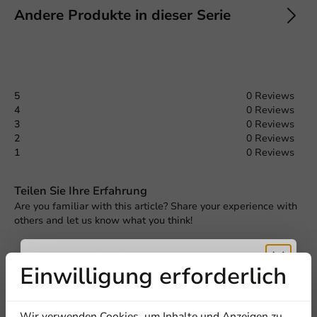
Andere Produkte in dieser Serie
5
0 Reviews
4
0 Reviews
3
0 Reviews
2
0 Reviews
1
0 Reviews
Teilen Sie Ihre Erfahrung
Are you familiar with this article? Share your experience with
others and let us know what you think!
Eine Bewertung schreiben
Einwilligung erforderlich
Erhalten Sie
Wir verwenden Cookies, um Inhalte und Anzeigen zu