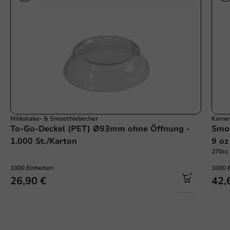
Milkshake- & Smoothiebecher
Karne
To-Go-Deckel (PET) Ø93mm ohne Öffnung -
Smoo
1.000 St./Karton
9 oz
270cc 
1000 Einheiten
1000 
26,90 €
42,