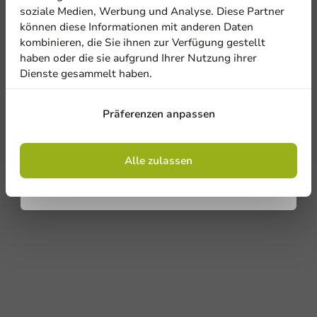
Newsletter!
soziale Medien, Werbung und Analyse. Diese Partner
können diese Informationen mit anderen Daten
kombinieren, die Sie ihnen zur Verfügung gestellt
haben oder die sie aufgrund Ihrer Nutzung ihrer
Dienste gesammelt haben.
Anmelden
Präferenzen anpassen
Mit der Registrierung erklären Sie sich mit
den
Allgemeinen Geschäftsbedingungen
einverstanden
.
Datenschutzrichtlinie.
Alle zulassen