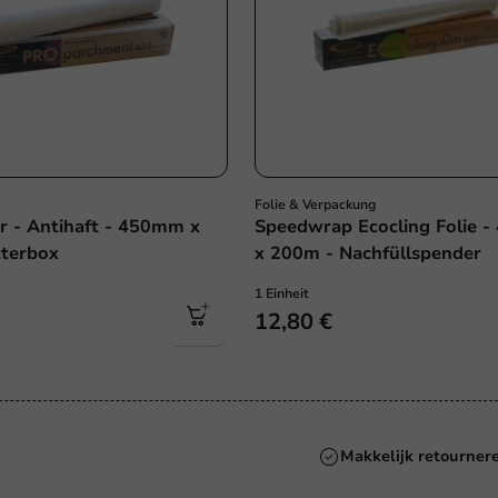
Folie & Verpackung
r - Antihaft - 450mm x
Speedwrap Ecocling Folie 
tterbox
x 200m - Nachfüllspender
1 Einheit
12,80 €
Altijd de beste prij