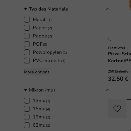
Typ des Materials
Metall
(1)
Papier
(2)
Pappe
(2)
POF
(9)
Plastikfrei
Polypropylen
(1)
Pizza-Sc
PVC-Stretch
Karton/PE
(1)
250 Einheiten
More options
32,50 €
Mikron (mu)
13mu
(1)
15mu
(4)
19mu
(2)
62mu
(1)