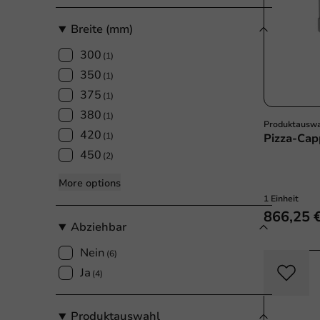
Breite (mm)
300
(1)
350
(1)
375
(1)
380
(1)
Produktausw
420
(1)
Pizza-Cap
450
(2)
More options
1 Einheit
866,25 
Abziehbar
Nein
(6)
Ja
(4)
Produktauswahl