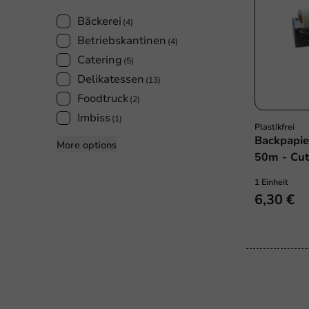
Bäckerei
(4)
Betriebskantinen
(4)
Catering
(5)
Delikatessen
(13)
Foodtruck
(2)
Imbiss
(1)
Plastikfrei
Backpapie
More options
50m - Cu
1 Einheit
6,30 €