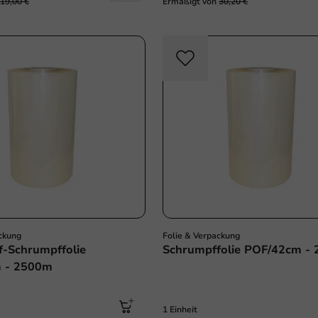
19,00 €
Ermäßigt von
30,20 €
Sale!
ckung
Folie & Verpackung
f-Schrumpffolie
Schrumpffolie POF/42cm -
 - 2500m
1 Einheit