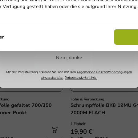
ur Verfügung gestellt haben oder die sie aufgrund Ihrer Nutzung
Email
Sale!
Rabatt sichern
en
Nein, danke
Mit der Registrierung erklären Sie sich mit den
Allgemeinen Geschäftsbedingungen
einverstanden
.
Datenschutzrichtlinie.
ckung
Folie & Verpackung
olie gefaltet 700/350
Schrumpffolie BK8 19MU 
üner Punkt
2000M FLACH
1 Einheit
19,90 €