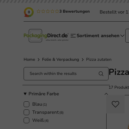
3 Bewertungen
Bestellt vor 
0
Sortiment ansehen
Home
Folie & Verpackung
Pizza zutaten
Pizz
17 Produk
Primäre Farbe
Blau
(1)
Transparent
(8)
Weiß
(4)