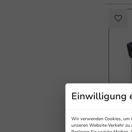
Produktausw
Einwilligung 
Spritzbeu
100 Stk/P
1 Einheit
Wir verwenden Cookies, um In
11,35 €
unseren Website-Verkehr zu a
Partnern für soziale Medien