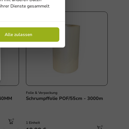
 ihrer Dienste gesammelt
Sale!
Sale!
Alle zulassen
Folie & Verpackung
640MM
Schrumpffolie POF/55cm - 3000m
1 Einheit