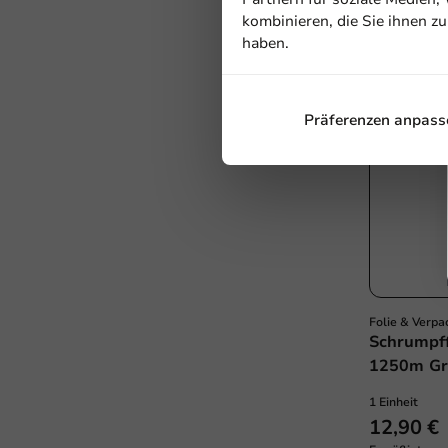
kombinieren, die Sie ihnen z
haben.
Präferenzen anpass
Folie & Verpa
Schrumpff
1250m Gr
1 Einheit
12,90 €