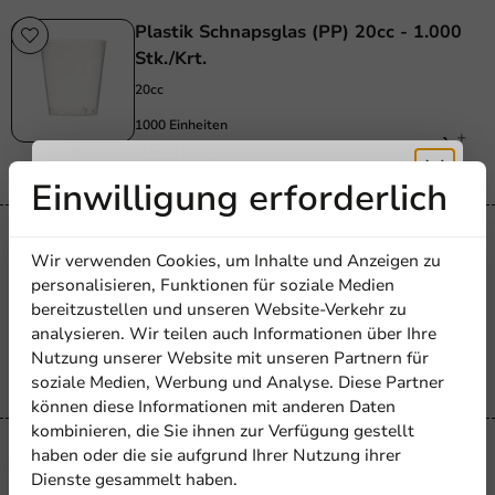
Plastik Schnapsglas (PP) 20cc - 1.000
Stk./Krt.
20cc
1000 Einheiten
25,80 €
Einwilligung erforderlich
Erhalten Sie
Wiederverwendbar
Wir verwenden Cookies, um Inhalte und Anzeigen zu
Hercule Tritan 36cl - 80 Stk./Pck.
5% Rabatt
personalisieren, Funktionen für soziale Medien
360_cc
bereitzustellen und unseren Website-Verkehr zu
analysieren. Wir teilen auch Informationen über Ihre
80 Einheiten
Abonnieren Sie unseren
Nutzung unserer Website mit unseren Partnern für
203,85 €
Newsletter!
soziale Medien, Werbung und Analyse. Diese Partner
können diese Informationen mit anderen Daten
kombinieren, die Sie ihnen zur Verfügung gestellt
haben oder die sie aufgrund Ihrer Nutzung ihrer
Wiederverwendbar
Dienste gesammelt haben.
Gaetan Ecozen 32cl - 200 Stk./Pack.