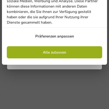
soziale Medien, Werbung und Analyse. Diese Partner
Karneval
können diese Informationen mit anderen Daten
Kartonsnackbox Braun/Weiß (Groß)
kombinieren, die Sie ihnen zur Verfügung gestellt
145x80x53mm - 360 Stk/Karton
haben oder die sie aufgrund Ihrer Nutzung ihrer
Dienste gesammelt haben.
360 Einheiten
Anmelden
24,90 €
Präferenzen anpassen
Ermäßigt von
36,45 €
Mit der Registrierung erklären Sie sich mit
den
Allgemeinen Geschäftsbedingungen
einverstanden
.
Datenschutzrichtlinie.
Alle zulassen