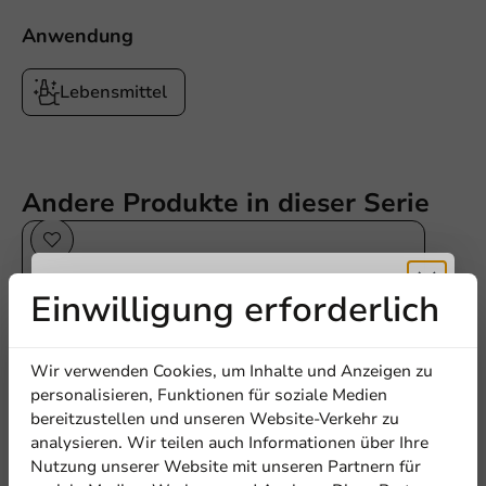
Anwendung
Lebensmittel
Andere Produkte in dieser Serie
Einwilligung erforderlich
Erhalten Sie
Wir verwenden Cookies, um Inhalte und Anzeigen zu
5% Rabatt
personalisieren, Funktionen für soziale Medien
bereitzustellen und unseren Website-Verkehr zu
analysieren. Wir teilen auch Informationen über Ihre
Abonnieren Sie unseren
Nutzung unserer Website mit unseren Partnern für
Newsletter!