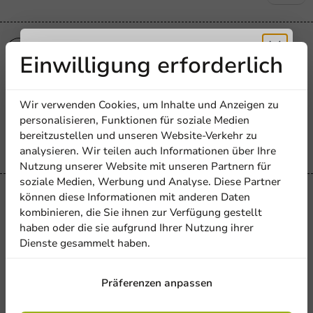
Plastikfrei
Einwilligung erforderlich
Plastikfrei
Foodbox Weihnachten 21x12,5 cm -
Erhalten Sie
180 St./Karton
Wir verwenden Cookies, um Inhalte und Anzeigen zu
5% Rabatt
personalisieren, Funktionen für soziale Medien
180 Einheiten
bereitzustellen und unseren Website-Verkehr zu
36,10 €
analysieren. Wir teilen auch Informationen über Ihre
Abonnieren Sie unseren
Nutzung unserer Website mit unseren Partnern für
Newsletter!
soziale Medien, Werbung und Analyse. Diese Partner
können diese Informationen mit anderen Daten
Plastikfrei
kombinieren, die Sie ihnen zur Verfügung gestellt
Plastikfrei
Essensbox Weihnachten 250 x 210 mm
haben oder die sie aufgrund Ihrer Nutzung ihrer
Dienste gesammelt haben.
- 140 Stk/Karton
Anmelden
140 Einheiten
Präferenzen anpassen
45,00 €
Mit der Registrierung erklären Sie sich mit