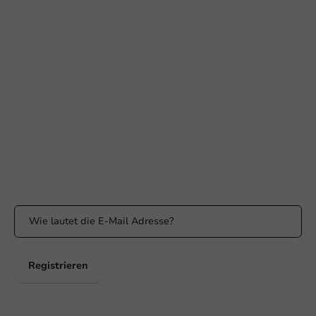
Braucht Ihr Hilfe?
+31 (0) 55 767 6100
Erreichbar von Montag bis Freitag: 9:00-17:00 Uhr
klantenservice@packagingdirect.nl
Antwort innerhalb von 24 Stunden
WhatsApp
Erreichbar von Montag bis Freitag: 9:00 bis 17:00 Uhr
Bleiben Sie informiert
Bleiben Sie über unsere Aktionen und Produktneuigkeiten auf
dem Laufenden!
Registrieren