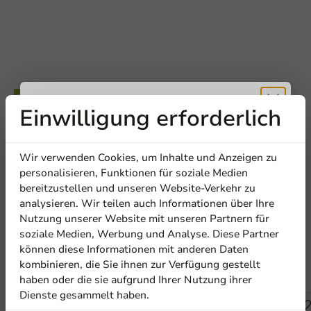
Einwilligung erforderlich
Be the first to write a review
Erhalten Sie
Kraft-Brotbeutel mit Fenster - 32x13cm - 1000 Stk/Karton
Wir verwenden Cookies, um Inhalte und Anzeigen zu
5% Rabatt
personalisieren, Funktionen für soziale Medien
bereitzustellen und unseren Website-Verkehr zu
Eine Bewertung schreiben
analysieren. Wir teilen auch Informationen über Ihre
Abonnieren Sie unseren
Nutzung unserer Website mit unseren Partnern für
Newsletter!
soziale Medien, Werbung und Analyse. Diese Partner
können diese Informationen mit anderen Daten
kombinieren, die Sie ihnen zur Verfügung gestellt
Andere Produkte in dieser Serie
haben oder die sie aufgrund Ihrer Nutzung ihrer
Dienste gesammelt haben.
Anmelden