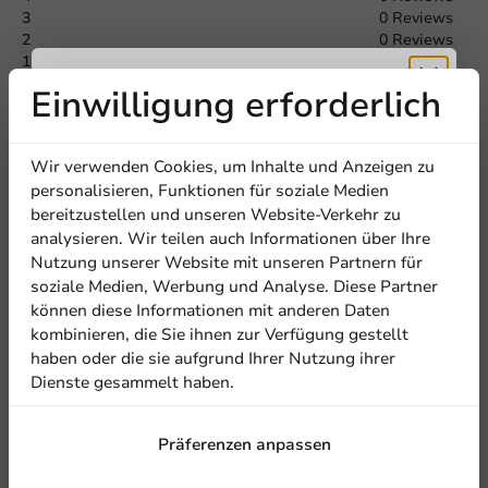
3
0 Reviews
2
0 Reviews
1
0 Reviews
Einwilligung erforderlich
Teilen Sie Ihre Erfahrung
Erhalten Sie
Are you familiar with this article? Share your experience with
Wir verwenden Cookies, um Inhalte und Anzeigen zu
others and let us know what you think!
5% Rabatt
personalisieren, Funktionen für soziale Medien
bereitzustellen und unseren Website-Verkehr zu
Eine Bewertung schreiben
analysieren. Wir teilen auch Informationen über Ihre
Abonnieren Sie unseren
Nutzung unserer Website mit unseren Partnern für
Newsletter!
soziale Medien, Werbung und Analyse. Diese Partner
können diese Informationen mit anderen Daten
kombinieren, die Sie ihnen zur Verfügung gestellt
haben oder die sie aufgrund Ihrer Nutzung ihrer
Dienste gesammelt haben.
Anmelden
Präferenzen anpassen
Mit der Registrierung erklären Sie sich mit