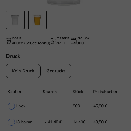
Inhalt
Material
Pro Box
400cc (550cc topfill)
rPET
800
Druck
Kein Druck
Gedruckt
Kaufen
Sparen
Stück
Preis/Karton
1 box
-
800
45,80 €
18 boxen
- 41,40 €
14.400
43,50 €