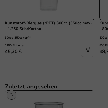
Kunststoff-Bierglas (rPET) 300cc (350cc max)
Kuns
- 1.250 Stk./Karton
- 80
300cc (350cc topfill)
500cc 
1250 Einheiten
800 Ei
45,30 €
48,
Zuletzt angesehen