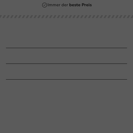
Immer der
beste Preis
Unsere Kategorien
Bedrucken
Kundenservice
Braucht Ihr Hilfe?
+31 (0) 55 767 6100
Erreichbar von Montag bis Freitag: 9:00-17:00 Uhr
klantenservice@packagingdirect.nl
Antwort innerhalb von 24 Stunden