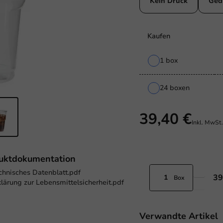
Kein Druck
Ged
Kaufen
1 box
24 boxen
39,40 €
Inkl. MwSt
uktdokumentation
chnisches Datenblatt.pdf
39
Box
klärung zur Lebensmittelsicherheit.pdf
Verwandte Artikel