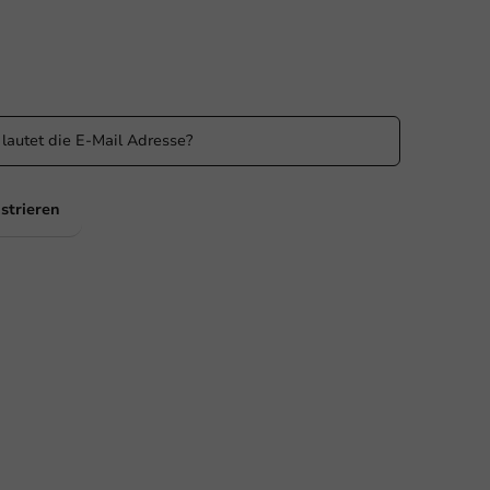
n Sie informiert
 Sie über unsere Aktionen und Produktneuigkeiten auf
ufenden!
strieren