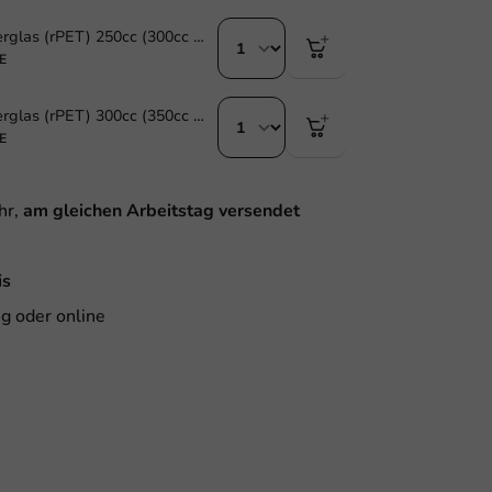
Kunststoff-Bierglas (rPET) 250cc (300cc max) - 1.250 Stk./Karton, 5,3 g
E
Kunststoff-Bierglas (rPET) 300cc (350cc max) - 1.250 Stk./Karton
E
hr,
am gleichen Arbeitstag versendet
is
g oder online