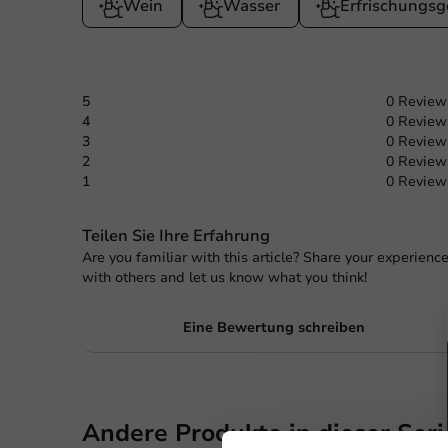
Wein
Wasser
Erfrischungsg
5
0 Review
4
0 Review
3
0 Review
2
0 Review
1
0 Review
Teilen Sie Ihre Erfahrung
Are you familiar with this article? Share your experienc
with others and let us know what you think!
Eine Bewertung schreiben
Andere Produkte in dieser Seri