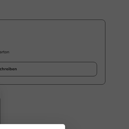
arton
chreiben