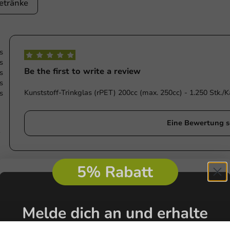
etränke
s
s
Be the first to write a review
s
s
Kunststoff-Trinkglas (rPET) 200cc (max. 250cc) - 1.250 Stk./K
s
Eine Bewertung s
e
e