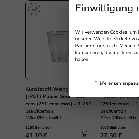
Einwilligung 
Wir verwenden Cookies, um In
unseren Website-Verkehr zu a
Partnern für soziale Medien
kombinieren, die Sie ihnen z
haben.
Präferenzen anpass
Kunststoff-Weinglas
Kunststoff-Bier
(rPET) Pulsar Soul - 200
Petty® (rPET) 
ccm (250 ccm max) - 1.250
(250cc max) - 1
Stk./Karton
Stk/Karton
200cc (250cc topfill)
200cc (250cc topfill)
1250 Einheiten
1000 Einheiten
41,10 €
27,50 €