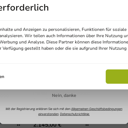
erforderlich
halte und Anzeigen zu personalisieren, Funktionen für soziale
nalysieren. Wir teilen auch Informationen über Ihre Nutzung u
, Werbung und Analyse. Diese Partner können diese Information
ur Verfügung gestellt haben oder die sie aufgrund Ihrer Nutzung
Email
Rabatt sichern
en
Bedruckt
becher
Kunststoffglas-Lasergravur
200cc
Pulsar Tulpe (PET) 200cc
Nein, danke
.000
(max 250cc)
200cc (250cc topfill)
Mit der Registrierung erklären Sie sich mit den
Allgemeinen Geschäftsbedingungen
einverstanden
.
Datenschutzrichtlinie.
1250 Einheiten
2.145,00 €