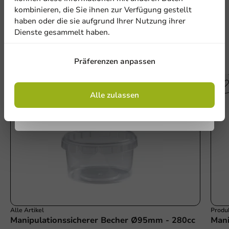
kombinieren, die Sie ihnen zur Verfügung gestellt
haben oder die sie aufgrund Ihrer Nutzung ihrer
Dienste gesammelt haben.
Anmelden
Präferenzen anpassen
Andere Produkte in dieser Serie
Mit der Registrierung erklären Sie sich mit
den
Allgemeinen Geschäftsbedingungen
einverstanden
.
Datenschutzrichtlinie.
Alle zulassen
Alle Artikel
Produ
Manipulationssicherer Becher Ø95mm - 280cc
Mani