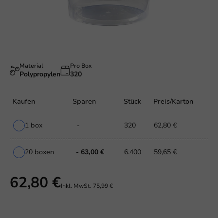
Material
Pro Box
Polypropylen
320
Kaufen
Sparen
Stück
Preis/Karton
1 box
-
320
62,80 €
20 boxen
- 63,00 €
6.400
59,65 €
62,80 €
Inkl. MwSt.
75,99 €