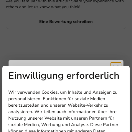
Are you familiar with this article? Share your experience with
others and let us know what you think!
Eine Bewertung schreiben
Einwilligung erforderlich
Erhalten Sie
Wir verwenden Cookies, um Inhalte und Anzeigen zu
Be the first to write a review
5% Rabatt
personalisieren, Funktionen für soziale Medien
bereitzustellen und unseren Website-Verkehr zu
Manipulationssichere Becher Ø118mm - 300cc + Deckel.
analysieren. Wir teilen auch Informationen über Ihre
320/320 Stk./Karton
Abonnieren Sie unseren
Nutzung unserer Website mit unseren Partnern für
Newsletter!
soziale Medien, Werbung und Analyse. Diese Partner
Eine Bewertung schreiben
können diese Informationen mit anderen Daten