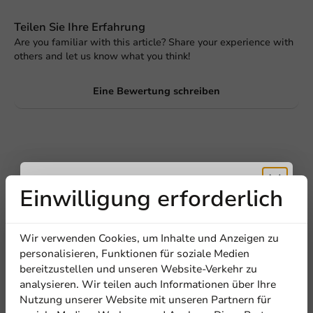
Teilen Sie Ihre Erfahrung
Are you familiar with this article? Share your experience with
others and let us know what you think!
Eine Bewertung schreiben
Einwilligung erforderlich
Erhalten Sie
Wir verwenden Cookies, um Inhalte und Anzeigen zu
5% Rabatt
personalisieren, Funktionen für soziale Medien
Be the first to write a review
bereitzustellen und unseren Website-Verkehr zu
analysieren. Wir teilen auch Informationen über Ihre
Abonnieren Sie unseren
Manipulationssicherer Becher Ø95mm - 280cc + Deckel.
Nutzung unserer Website mit unseren Partnern für
Newsletter!
490/490 Stk./Karton