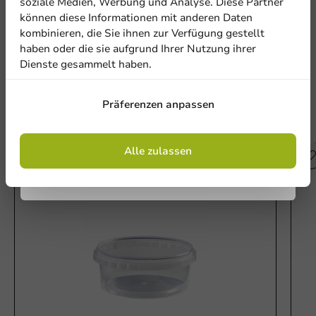
soziale Medien, Werbung und Analyse. Diese Partner
können diese Informationen mit anderen Daten
kombinieren, die Sie ihnen zur Verfügung gestellt
Eine Bewertung schreiben
haben oder die sie aufgrund Ihrer Nutzung ihrer
Dienste gesammelt haben.
Anmelden
Präferenzen anpassen
Mit der Registrierung erklären Sie sich mit
Andere Produkte in dieser Serie
den
Allgemeinen Geschäftsbedingungen
einverstanden
.
Datenschutzrichtlinie.
Alle zulassen