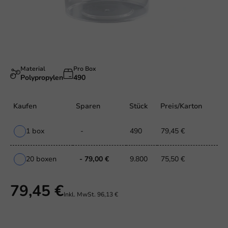
Material
Pro Box
Polypropylen
490
Kaufen
Sparen
Stück
Preis/Karton
1 box
-
490
79,45 €
20 boxen
- 79,00 €
9.800
75,50 €
79,45 €
Inkl. MwSt.
96,13 €