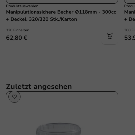
Produktauswahlen
Produ
Manipulationssichere Becher Ø118mm - 300cc
Mani
+ Deckel. 320/320 Stk./Karton
+ De
320 Einheiten
300 Ei
62,80 €
53,
Zuletzt angesehen