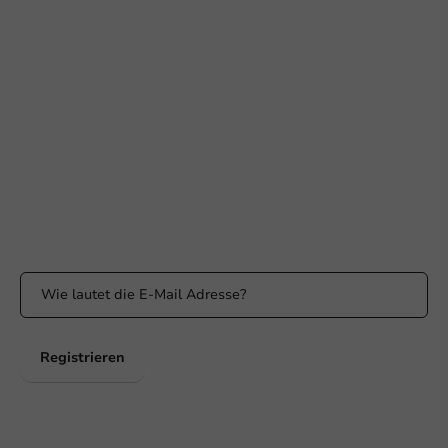
Braucht Ihr Hilfe?
+31 (0) 55 767 6100
Erreichbar von Montag bis Freitag: 9:00-17:00 Uhr
klantenservice@packagingdirect.nl
Antwort innerhalb von 24 Stunden
WhatsApp
Erreichbar von Montag bis Freitag: 9:00 bis 17:00 Uhr
Bleiben Sie informiert
Bleiben Sie über unsere Aktionen und Produktneuigkeiten auf
dem Laufenden!
Registrieren