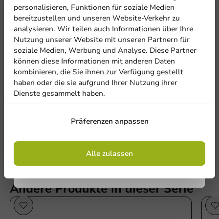
5% Rabatt
personalisieren, Funktionen für soziale Medien
bereitzustellen und unseren Website-Verkehr zu
analysieren. Wir teilen auch Informationen über Ihre
Abonnieren Sie unseren
Nutzung unserer Website mit unseren Partnern für
Newsletter!
soziale Medien, Werbung und Analyse. Diese Partner
können diese Informationen mit anderen Daten
kombinieren, die Sie ihnen zur Verfügung gestellt
Be the first to write a review
haben oder die sie aufgrund Ihrer Nutzung ihrer
Dienste gesammelt haben.
Menüschale Bagasse 227/50 1V Weiß - 400 Stk/Karton
Anmelden
Präferenzen anpassen
Eine Bewertung schreiben
Mit der Registrierung erklären Sie sich mit
den
Allgemeinen Geschäftsbedingungen
einverstanden
.
Datenschutzrichtlinie.
Alle zulassen
Andere Produkte in dieser Serie
Sale!