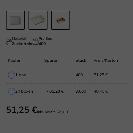
Material
Pro Box
Zuckerrohr
400
Kaufen
Sparen
Stück
Preis/Karton
1 box
-
400
51,25 €
24 boxen
- 61,20 €
9.600
48,70 €
51,25 €
Inkl. MwSt.
62,01 €