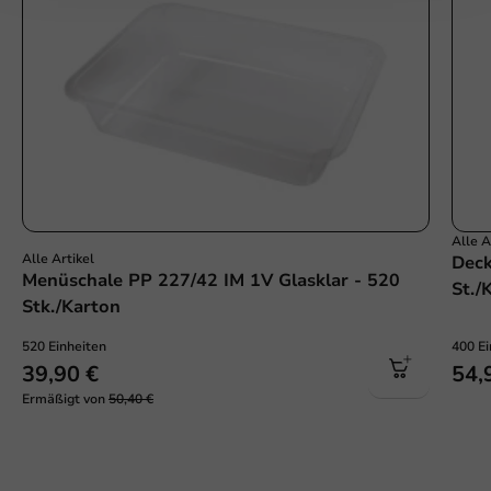
Alle A
Alle Artikel
Dec
Menüschale PP 227/42 IM 1V Glasklar - 520
St./
Stk./Karton
520 Einheiten
400 Ei
39,90 €
54,
Ermäßigt von
50,40 €