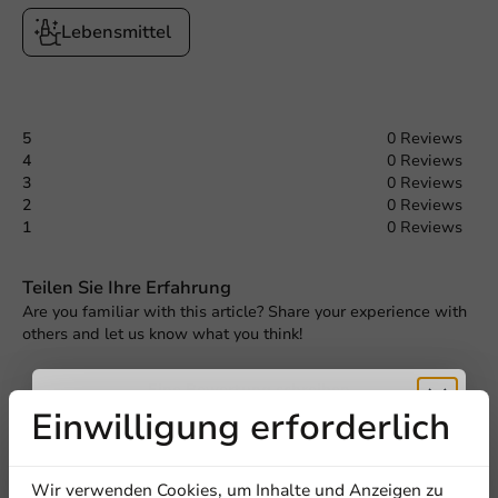
Lebensmittel
5
0 Reviews
4
0 Reviews
3
0 Reviews
2
0 Reviews
1
0 Reviews
Teilen Sie Ihre Erfahrung
Are you familiar with this article? Share your experience with
others and let us know what you think!
Eine Bewertung schreiben
Einwilligung erforderlich
Erhalten Sie
Wir verwenden Cookies, um Inhalte und Anzeigen zu