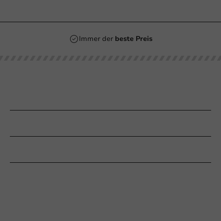
Immer der
beste Preis
Unsere Kategorien
Bedrucken
Kundenservice
Braucht Ihr Hilfe?
+31 (0) 55 767 6100