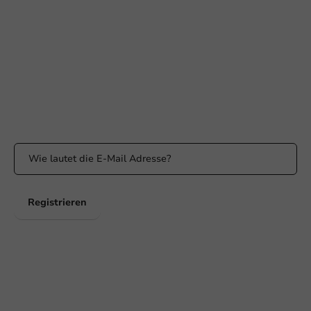
Erreichbar von Montag bis Freitag: 9:00-17:00 Uhr
klantenservice@packagingdirect.nl
Antwort innerhalb von 24 Stunden
WhatsApp
Erreichbar von Montag bis Freitag: 9:00 bis 17:00 Uhr
Bleiben Sie informiert
Bleiben Sie über unsere Aktionen und Produktneuigkeiten auf
dem Laufenden!
Registrieren