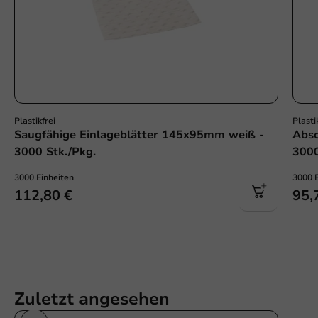
Plastikfrei
Plasti
Saugfähige Einlageblätter 145x95mm weiß -
Abso
3000 Stk./Pkg.
3000
3000 Einheiten
3000 
112,80 €
95,
Zuletzt angesehen