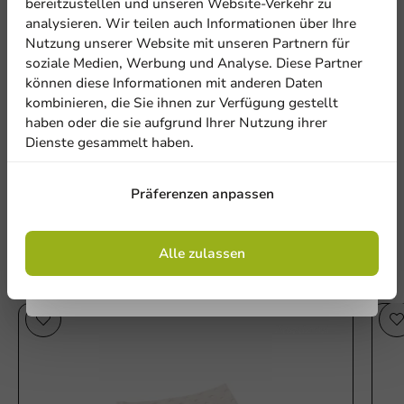
bereitzustellen und unseren Website-Verkehr zu
analysieren. Wir teilen auch Informationen über Ihre
Abonnieren Sie unseren
Nutzung unserer Website mit unseren Partnern für
Newsletter!
soziale Medien, Werbung und Analyse. Diese Partner
Be the first to write a review
können diese Informationen mit anderen Daten
kombinieren, die Sie ihnen zur Verfügung gestellt
Menüschale PP 187/36 1V Grün - 464 Stk./Karton
haben oder die sie aufgrund Ihrer Nutzung ihrer
Dienste gesammelt haben.
Anmelden
Eine Bewertung schreiben
Präferenzen anpassen
Mit der Registrierung erklären Sie sich mit
den
Allgemeinen Geschäftsbedingungen
einverstanden
.
Datenschutzrichtlinie.
Alle zulassen
Andere Produkte in dieser Serie
Plastikfrei