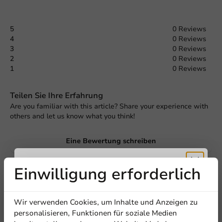
5
0 Reviews
4
0 Reviews
3
0 Reviews
2
0 Reviews
1
0 Reviews
Teilen Sie Ihre Erfahrung
Are you familiar with this article? Share your experience with
others and let us know what you think!
Eine Bewertung schreiben
Einwilligung erforderlich
Erhalten Sie
Wir verwenden Cookies, um Inhalte und Anzeigen zu
5% Rabatt
personalisieren, Funktionen für soziale Medien