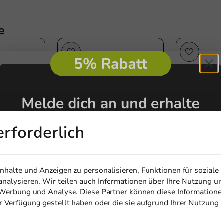
e
erforderlich
halte und Anzeigen zu personalisieren, Funktionen für soziale
Plastikfrei
Alle Artikel
nalysieren. Wir teilen auch Informationen über Ihre Nutzung u
l mit
Kraft-Brotbeutel mit
OPP-Beutel
, Werbung und Analyse. Diese Partner können diese Information
3cm - 1000
Fenster - 40x15cm - 1000
180x350x3
ur Verfügung gestellt haben oder die sie aufgrund Ihrer Nutzung
Email
Stk/Karton
2000Stk/Ka