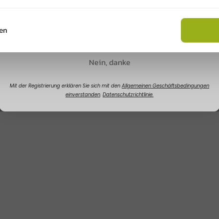
1000 Einheiten
2000 Einheiten
34,80 €
71,65 €
Rabatt sichern
en
Nein, danke
Mit der Registrierung erklären Sie sich mit den
Allgemeinen Geschäftsbedingungen
einverstanden
.
Datenschutzrichtlinie.