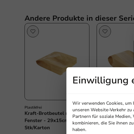
Andere Produkte in dieser Seri
Einwilligung 
Wir verwenden Cookies, um In
Plastikfrei
Plastikfrei
unseren Website-Verkehr zu a
Kraft-Brotbeutel mit
Kraft-Brotbeute
Partnern für soziale Medien
Fenster - 29x15cm - 1000
Fenster - 32x1
kombinieren, die Sie ihnen z
Stk/Karton
Stk/Karton
haben.