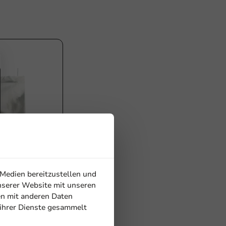
 Medien bereitzustellen und
nserer Website mit unseren
 Mikro
en mit anderen Daten
0mm -
 ihrer Dienste gesammelt
rton