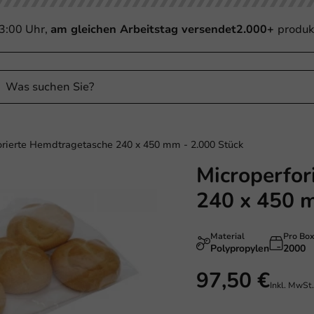
13:00 Uhr,
am gleichen Arbeitstag versendet
2.000+
produk
orierte Hemdtragetasche 240 x 450 mm - 2.000 Stück
Microperfor
240 x 450 m
Material
Pro Bo
Polypropylen
2000
97,50 €
Inkl. MwSt