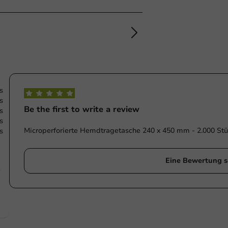
s
s
Be the first to write a review
s
s
Microperforierte Hemdtragetasche 240 x 450 mm - 2.000 Stü
s
Eine Bewertung s
e