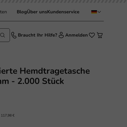
ten
Blog
Über uns
Kundenservice
Braucht Ihr Hilfe?
Anmelden
ierte Hemdtragetasche
m - 2.000 Stück
x
.
117,98 €