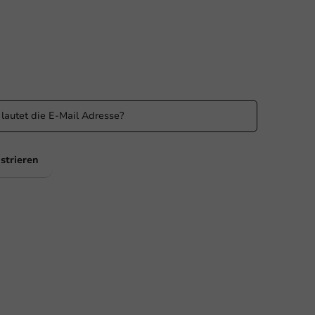
n Sie informiert
 Sie über unsere Aktionen und Produktneuigkeiten auf
ufenden!
strieren