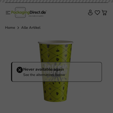
Home
Alle Artikel
Never available again
See the alternatives below