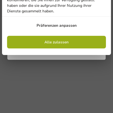
haben oder die sie aufgrund Ihrer Nutzung ihrer
1000 Einheiten
29,90 €
Dienste gesammelt haben.
Anmelden
Ermäßigt von
58,20 €
Präferenzen anpassen
Mit der Registrierung erklären Sie sich mit
den
Allgemeinen Geschäftsbedingungen
einverstanden
.
Datenschutzrichtlinie.
Alle zulassen