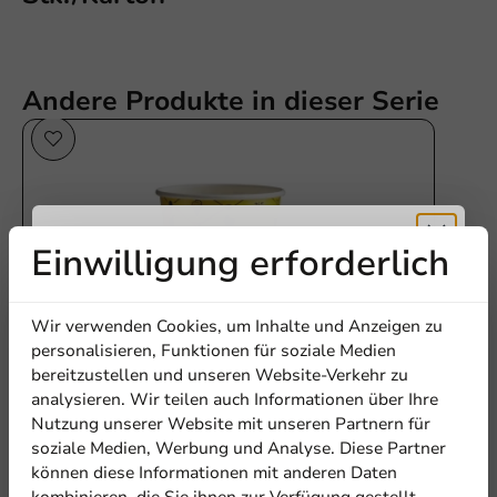
Andere Produkte in dieser Serie
Einwilligung erforderlich
Erhalten Sie
Wir verwenden Cookies, um Inhalte und Anzeigen zu
5% Rabatt
personalisieren, Funktionen für soziale Medien
bereitzustellen und unseren Website-Verkehr zu
analysieren. Wir teilen auch Informationen über Ihre
Abonnieren Sie unseren
Produktauswahlen
Nutzung unserer Website mit unseren Partnern für
Milkshake-Becher aus Karton „Refresh“ 300
Newsletter!
soziale Medien, Werbung und Analyse. Diese Partner
ml/12 oz - 1000 St./Karton
können diese Informationen mit anderen Daten
300cc / 12oz
kombinieren, die Sie ihnen zur Verfügung gestellt