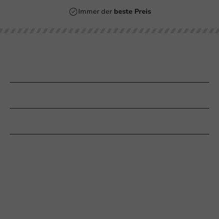
Immer der
beste Preis
Unsere Kategorien
Bedrucken
Kundenservice
Braucht Ihr Hilfe?
+31 (0) 55 767 6100
Erreichbar von Montag bis Freitag: 9:00-17:00 Uhr
klantenservice@packagingdirect.nl
Antwort innerhalb von 24 Stunden