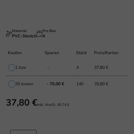
Material
Pro Box
PVC-Stretch
4
Kaufen
Sparen
Stück
Preis/Karton
1 box
-
4
37,80 €
35 boxen
- 70,00 €
140
35,80 €
37,80 €
Inkl. MwSt.
45,74 €