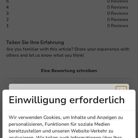
5
0 Reviews
4
0 Reviews
3
0 Reviews
2
0 Reviews
1
0 Reviews
Teilen Sie Ihre Erfahrung
Are you familiar with this article? Share your experience with
others and let us know what you think!
Eine Bewertung schreiben
Einwilligung erforderlich
Erhalten Sie
Wir verwenden Cookies, um Inhalte und Anzeigen zu
5% Rabatt
personalisieren, Funktionen für soziale Medien
bereitzustellen und unseren Website-Verkehr zu
analysieren. Wir teilen auch Informationen über Ihre