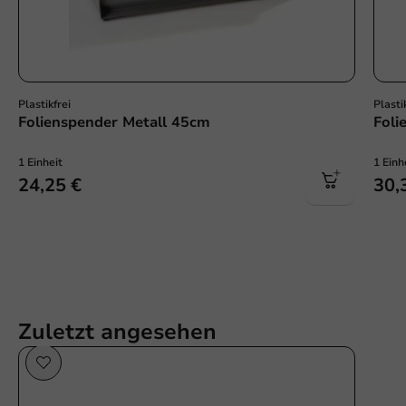
Plastikfrei
Plasti
Folienspender Metall 45cm
Foli
1 Einheit
1 Einh
24,25 €
30,
Zuletzt angesehen