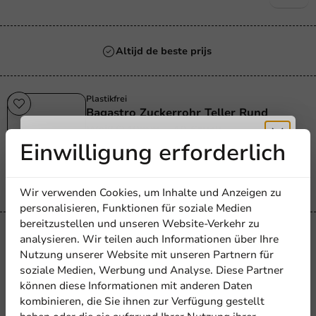
Altijd de beste prijs
Plastikfrei
Bagastro Zuckerrohr Teller Rund
Weiß/240mm - 40 Stück
Einwilligung erforderlich
40 Einheiten
Erhalten Sie
16,70 €
Wir verwenden Cookies, um Inhalte und Anzeigen zu
5% Rabatt
personalisieren, Funktionen für soziale Medien
bereitzustellen und unseren Website-Verkehr zu
Plastikfrei
analysieren. Wir teilen auch Informationen über Ihre
Bagastro Zuckerrohr Teller Tief
Abonnieren Sie unseren
Nutzung unserer Website mit unseren Partnern für
Newsletter!
Weiß/180mm - 200 Stück
soziale Medien, Werbung und Analyse. Diese Partner
können diese Informationen mit anderen Daten
20 Einheiten
kombinieren, die Sie ihnen zur Verfügung gestellt
5,95 €