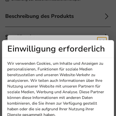
Beschreibung des Produkts
Offerte aanvragen
Specifications
Titel
First name
Last name
Einwilligung erforderlich
Erhalten Sie
Wir verwenden Cookies, um Inhalte und Anzeigen zu
Firma
5
0 Reviews
5% Rabatt
personalisieren, Funktionen für soziale Medien
4
0 Reviews
bereitzustellen und unseren Website-Verkehr zu
3
0 Reviews
analysieren. Wir teilen auch Informationen über Ihre
2
0 Reviews
Abonnieren Sie unseren
Nutzung unserer Website mit unseren Partnern für
Standort
1
0 Reviews
Newsletter!
soziale Medien, Werbung und Analyse. Diese Partner
können diese Informationen mit anderen Daten
Teilen Sie Ihre Erfahrung
kombinieren, die Sie ihnen zur Verfügung gestellt
Are you familiar with this article? Share your experience with
Land
haben oder die sie aufgrund Ihrer Nutzung ihrer
others and let us know what you think!
Dienste gesammelt haben.