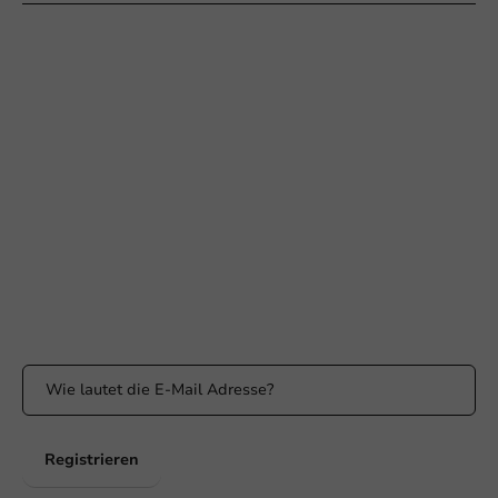
Braucht Ihr Hilfe?
+31 (0) 55 767 6100
Erreichbar von Montag bis Freitag: 9:00-17:00 Uhr
klantenservice@packagingdirect.nl
Antwort innerhalb von 24 Stunden
WhatsApp
Erreichbar von Montag bis Freitag: 9:00 bis 17:00 Uhr
Bleiben Sie informiert
Bleiben Sie über unsere Aktionen und Produktneuigkeiten auf
dem Laufenden!
Registrieren