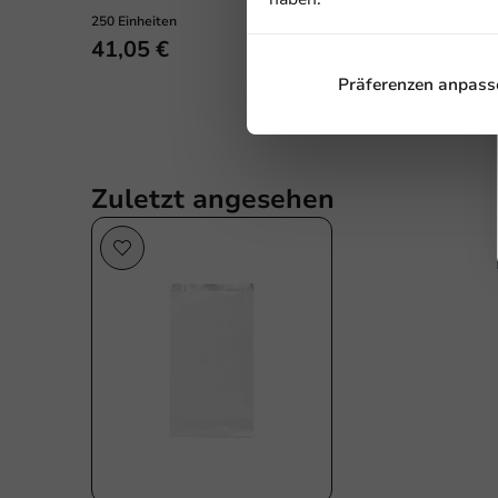
250 Einheiten
41,05 €
Präferenzen anpass
Zuletzt angesehen
Plastikfrei