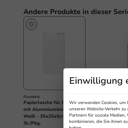
Andere Produkte in dieser Seri
Plastikfrei
Einwilligung 
Plastikfrei
Papiertasche für Grillgut
Wir verwenden Cookies, um In
unseren Website-Verkehr zu a
mit Aluminiuminnenseite -
Partnern für soziale Medien
Weiß - 35x20x9cm - 250
kombinieren, die Sie ihnen z
St./Pkg.
haben.