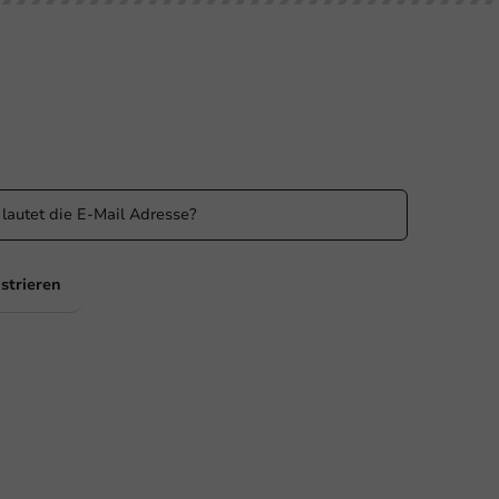
n Sie informiert
 Sie über unsere Aktionen und Produktneuigkeiten auf
ufenden!
strieren