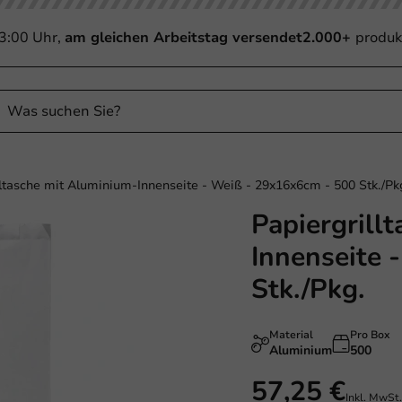
13:00 Uhr,
am gleichen Arbeitstag versendet
2.000+
produk
lltasche mit Aluminium-Innenseite - Weiß - 29x16x6cm - 500 Stk./Pk
Papiergrill
Plastikfrei
Innenseite 
Stk./Pkg.
Material
Pro Box
Aluminium
500
57,25 €
Inkl. MwSt