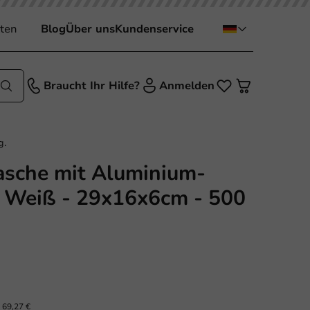
ten
Blog
Über uns
Kundenservice
Braucht Ihr Hilfe?
Anmelden
g.
tasche mit Aluminium-
- Weiß - 29x16x6cm - 500
.
69,27 €