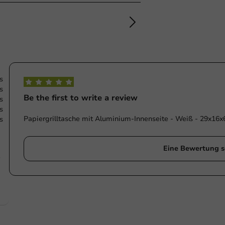
s
s
Be the first to write a review
s
s
Papiergrilltasche mit Aluminium-Innenseite - Weiß - 29x16x
s
Eine Bewertung s
e