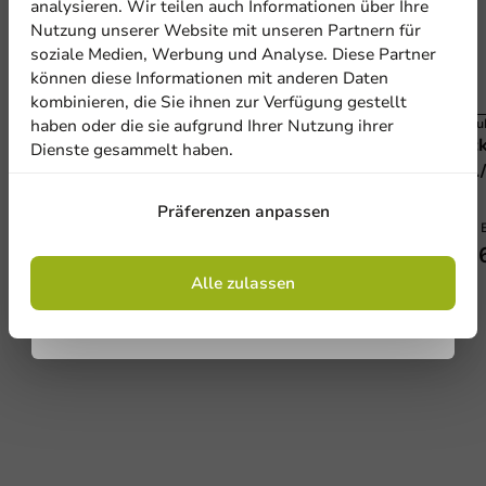
analysieren. Wir teilen auch Informationen über Ihre
Abonnieren Sie unseren
Nutzung unserer Website mit unseren Partnern für
Newsletter!
soziale Medien, Werbung und Analyse. Diese Partner
können diese Informationen mit anderen Daten
kombinieren, die Sie ihnen zur Verfügung gestellt
haben oder die sie aufgrund Ihrer Nutzung ihrer
Alle Artikel
Produ
Karton Kraft Kaffeebecher to Go 200cc/8oz -
Deck
Dienste gesammelt haben.
Anmelden
1000 Stk/Karton
Stk.
200cc / 8oz
Präferenzen anpassen
1000 Einheiten
1000 
Mit der Registrierung erklären Sie sich mit
22,60 €
23,
den
Allgemeinen Geschäftsbedingungen
einverstanden
.
Datenschutzrichtlinie.
Alle zulassen