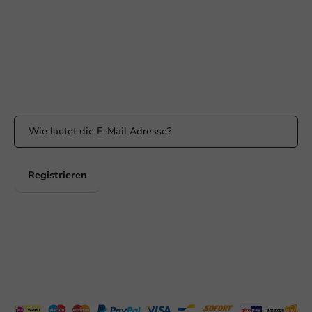
Antwort innerhalb von 24 Stunden
WhatsApp
Erreichbar von Montag bis Freitag: 9:00 bis 17:00 Uhr
Bleiben Sie informiert
Bleiben Sie über unsere Aktionen und Produktneuigkeiten auf
dem Laufenden!
Registrieren