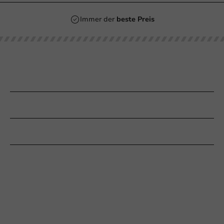
Immer der
beste Preis
Unsere Kategorien
Bedrucken
Kundenservice
Braucht Ihr Hilfe?
+31 (0) 55 767 6100
Erreichbar von Montag bis Freitag: 9:00-17:00 Uhr
klantenservice@packagingdirect.nl