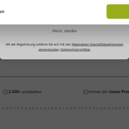
Rabatt sichern
en
Nein, danke
Mit der Registrierung erklären Sie sich mit den
Allgemeinen Geschäftsbedingungen
einverstanden
.
Datenschutzrichtlinie.
2.000+
produkten
Immer der
beste Pre