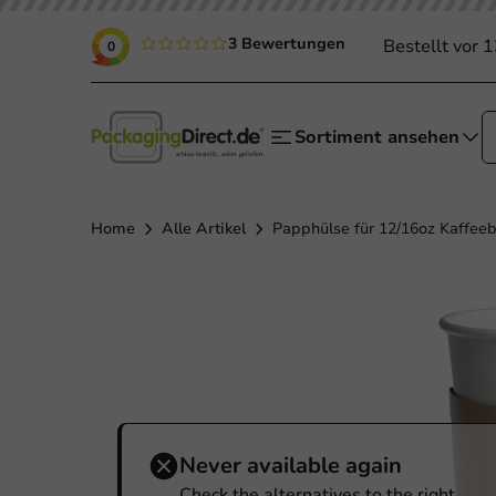
3 Bewertungen
Bestellt vor 
0
Sortiment ansehen
Home
Alle Artikel
Papphülse für 12/16oz Kaffeeb
Never available again
Check the alternatives to the right