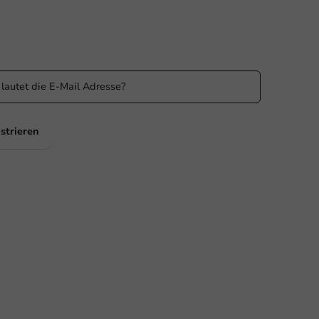
n Sie informiert
 Sie über unsere Aktionen und Produktneuigkeiten auf
ufenden!
strieren