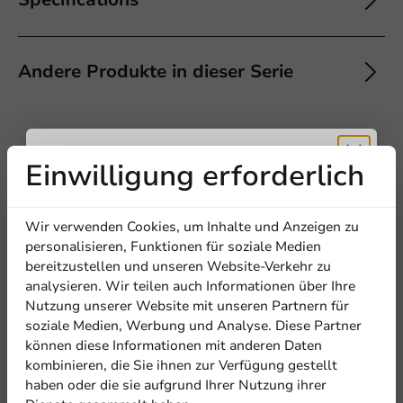
Andere Produkte in dieser Serie
Einwilligung erforderlich
5
0 Reviews
Erhalten Sie
4
0 Reviews
3
0 Reviews
Wir verwenden Cookies, um Inhalte und Anzeigen zu
2
0 Reviews
5% Rabatt
personalisieren, Funktionen für soziale Medien
1
0 Reviews
bereitzustellen und unseren Website-Verkehr zu
analysieren. Wir teilen auch Informationen über Ihre
Teilen Sie Ihre Erfahrung
Abonnieren Sie unseren
Nutzung unserer Website mit unseren Partnern für
Are you familiar with this article? Share your experience with
Newsletter!
soziale Medien, Werbung und Analyse. Diese Partner
others and let us know what you think!
können diese Informationen mit anderen Daten
kombinieren, die Sie ihnen zur Verfügung gestellt
Eine Bewertung schreiben
haben oder die sie aufgrund Ihrer Nutzung ihrer