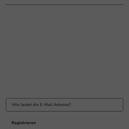
Braucht Ihr Hilfe?
+31 (0) 55 767 6100
Erreichbar von Montag bis Freitag: 9:00-17:00 Uhr
klantenservice@packagingdirect.nl
Antwort innerhalb von 24 Stunden
WhatsApp
Erreichbar von Montag bis Freitag: 9:00 bis 17:00 Uhr
Bleiben Sie informiert
Bleiben Sie über unsere Aktionen und Produktneuigkeiten auf
dem Laufenden!
Registrieren