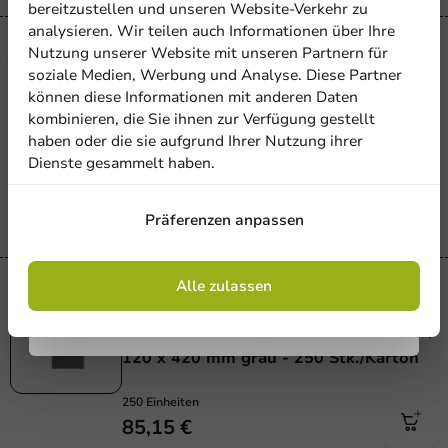
5% Rabatt
bereitzustellen und unseren Website-Verkehr zu
analysieren. Wir teilen auch Informationen über Ihre
Abonnieren Sie unseren
Nutzung unserer Website mit unseren Partnern für
Plastikfrei
Newsletter!
soziale Medien, Werbung und Analyse. Diese Partner
Plastikfrei
Papiertasche mit gedrehtem Griff 320 +
können diese Informationen mit anderen Daten
120 x 420 mm schwarz – 250
kombinieren, die Sie ihnen zur Verfügung gestellt
Stk/Karton
haben oder die sie aufgrund Ihrer Nutzung ihrer
Dienste gesammelt haben.
Anmelden
250 Einheiten
85,15 €
Präferenzen anpassen
Mit der Registrierung erklären Sie sich mit
den
Allgemeinen Geschäftsbedingungen
einverstanden
.
Datenschutzrichtlinie.
Alle zulassen
Plastikfrei
Plastikfrei
Papiertasche mit gedrehtem Griff 320 +
120 x 420 mm grau - 250 Stk./Karton
250 Einheiten
85,15 €