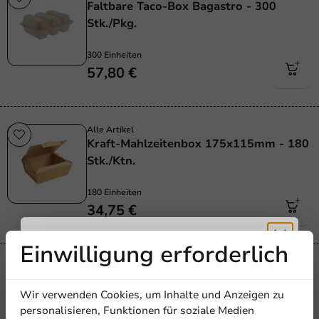
Faltbare Taco-Box Bagastro - 300
Stk./Pkg.
300 Einheiten
57,80 €
Alle Artikel
Kraft-Mahlzeitenbox 175x115mm - 180
Stk./Ktn.
180 Einheiten
34,75 €
Einwilligung erforderlich
Erhalten Sie
Alle Artikel
Kraft Lunchbox zum Mitnehmen 600cc -
Wir verwenden Cookies, um Inhalte und Anzeigen zu
330 St./Ds.
personalisieren, Funktionen für soziale Medien