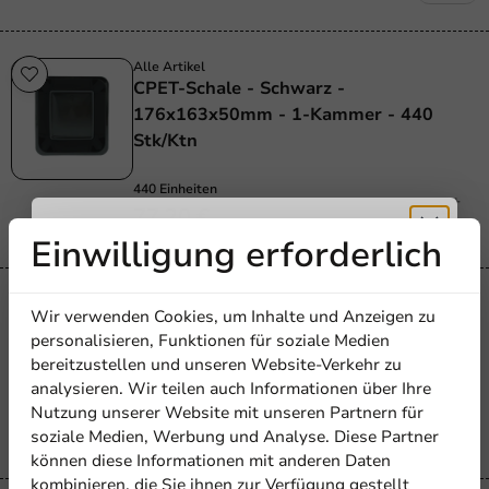
Alle Artikel
CPET-Schale - Schwarz -
176x163x50mm - 1-Kammer - 440
Stk/Ktn
440 Einheiten
77,20 €
Einwilligung erforderlich
Erhalten Sie
Alle Artikel
Wir verwenden Cookies, um Inhalte und Anzeigen zu
Menübox PP 187/36 1V Schwarz – 696
5% Rabatt
personalisieren, Funktionen für soziale Medien
Stk/Karton
bereitzustellen und unseren Website-Verkehr zu
analysieren. Wir teilen auch Informationen über Ihre
696 Einheiten
Abonnieren Sie unseren
Nutzung unserer Website mit unseren Partnern für
89,65 €
Newsletter!
soziale Medien, Werbung und Analyse. Diese Partner
können diese Informationen mit anderen Daten
kombinieren, die Sie ihnen zur Verfügung gestellt