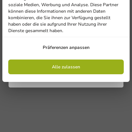
Newsletter!
soziale Medien, Werbung und Analyse. Diese Partner
können diese Informationen mit anderen Daten
kombinieren, die Sie ihnen zur Verfügung gestellt
haben oder die sie aufgrund Ihrer Nutzung ihrer
Dienste gesammelt haben.
Anmelden
Präferenzen anpassen
Mit der Registrierung erklären Sie sich mit
den
Allgemeinen Geschäftsbedingungen
einverstanden
.
Datenschutzrichtlinie.
Alle zulassen