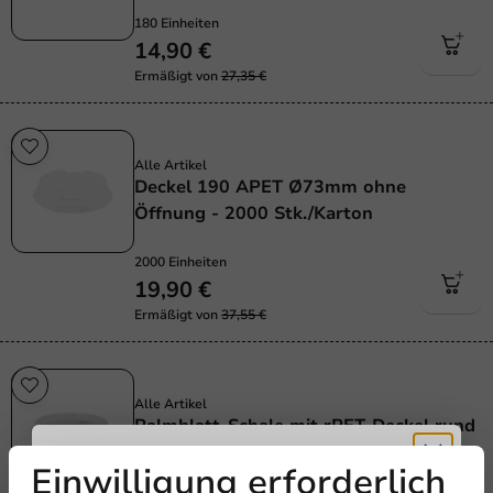
180 Einheiten
14,90 €
Ermäßigt von
27,35 €
Sale!
Alle Artikel
Deckel 190 APET Ø73mm ohne
Öffnung - 2000 Stk./Karton
2000 Einheiten
19,90 €
Ermäßigt von
37,55 €
Plastikfrei
Alle Artikel
Palmblatt-Schale mit rPET-Deckel rund
15cm - 100 Stk./Karton
Einwilligung erforderlich