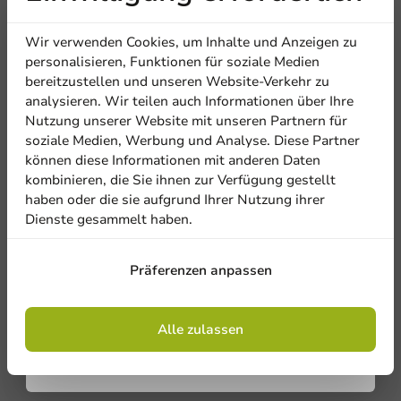
Erhalten Sie
100 Einheiten
19,90 €
Wir verwenden Cookies, um Inhalte und Anzeigen zu
Ermäßigt von
56,00 €
5% Rabatt
personalisieren, Funktionen für soziale Medien
bereitzustellen und unseren Website-Verkehr zu
analysieren. Wir teilen auch Informationen über Ihre
Abonnieren Sie unseren
Nutzung unserer Website mit unseren Partnern für
Newsletter!
soziale Medien, Werbung und Analyse. Diese Partner
können diese Informationen mit anderen Daten
kombinieren, die Sie ihnen zur Verfügung gestellt
haben oder die sie aufgrund Ihrer Nutzung ihrer
Dienste gesammelt haben.
Anmelden
Präferenzen anpassen
Mit der Registrierung erklären Sie sich mit
den
Allgemeinen Geschäftsbedingungen
einverstanden
.
Datenschutzrichtlinie.
Alle zulassen