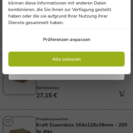
Karneval
können diese Informationen mit anderen Daten
Snackschalen Kraft 715ml - 500
kombinieren, die Sie ihnen zur Verfügung gestellt
St/Verp.
haben oder die sie aufgrund Ihrer Nutzung ihrer
Dienste gesammelt haben.
715_cc
Anmelden
500 Einheiten
Präferenzen anpassen
21,75 €
Mit der Registrierung erklären Sie sich mit
den
Allgemeinen Geschäftsbedingungen
einverstanden
.
Datenschutzrichtlinie.
Alle zulassen
Karneval
Snackbecher Kraft 1000ml - 500 St./Kt.
1000cc
500 Einheiten
27,15 €
Produktauswahlen
Kraft Essensbox 164x128x38mm - 200
St./Pkt.