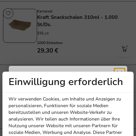
Karneval
Kraft Snackschalen 310ml - 1.000
St/Ds.
310_cc
1000 Einheiten
29,30 €
Karneval
Einwilligung erforderlich
Snackschalen Kraft 405ml - 500
Erhalten Sie
Stk./Pkg.
405_cc
Wir verwenden Cookies, um Inhalte und Anzeigen zu
5% Rabatt
personalisieren, Funktionen für soziale Medien
500 Einheiten
bereitzustellen und unseren Website-Verkehr zu
18,05 €
analysieren. Wir teilen auch Informationen über Ihre
Abonnieren Sie unseren
Nutzung unserer Website mit unseren Partnern für
Newsletter!
soziale Medien, Werbung und Analyse. Diese Partner